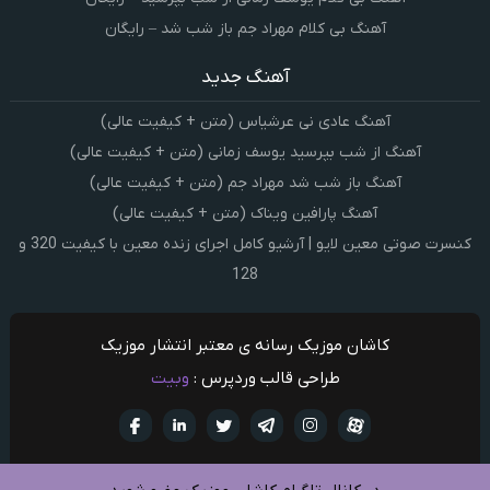
آهنگ بی کلام مهراد جم باز شب شد – رایگان
آهنگ جدید
آهنگ عادی نی عرشیاس (متن + کیفیت عالی)
آهنگ از شب بپرسید یوسف زمانی (متن + کیفیت عالی)
آهنگ باز شب شد مهراد جم (متن + کیفیت عالی)
آهنگ پارافین ویناک (متن + کیفیت عالی)
کنسرت صوتی معین لایو | آرشیو کامل اجرای زنده معین با کیفیت 320 و
128
کاشان موزیک رسانه ی معتبر انتشار موزیک
طراحی قالب وردپرس :
وبیت
آپارات
تلگرام
تويتر
اینستاگرام
لینکدین
فيسبو