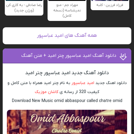
فرزاد فرزین - کلبه
مهراد جم - منو
رضا صادقی - یه کاری کن
نمیشناسه (نسخه
(ورژن جدید)
کامل)
همه آهنگ های امید عباسپور
دانلود آهنگ امید عباسپور چتر امید + متن آهنگ
دانلود آهنگ جدید امید عباسپور چتر امید
دانلود اهنگ جدید
امید عباسپور
به نام چتر امید
همراه با متن کامل و
کیفیت 320 از رسانه ی
کاشان موزیک
Download New Music omid abbaspour called chatre omid