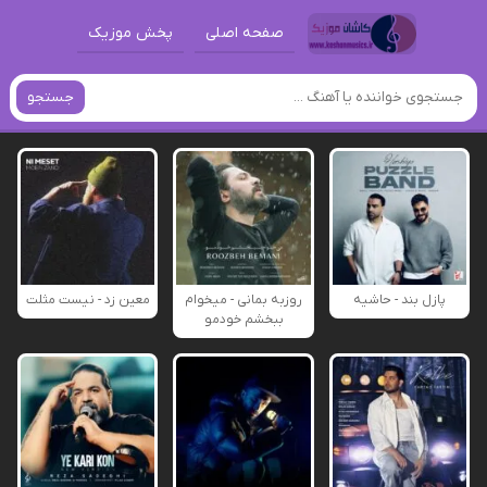
صفحه اصلی
پخش موزیک
جستجو
پازل بند - حاشیه
روزبه بمانی - میخوام
معین زد - نیست مثلت
ببخشم خودمو