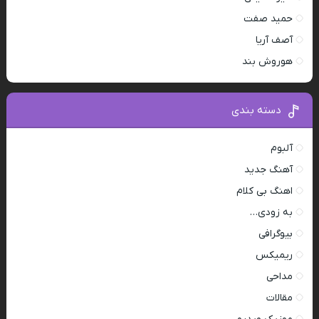
حمید صفت
آصف آریا
هوروش بند
دسته بندی
آلبوم
آهنگ جدید
اهنگ بی کلام
به زودی…
بیوگرافی
ریمیکس
مداحی
مقالات