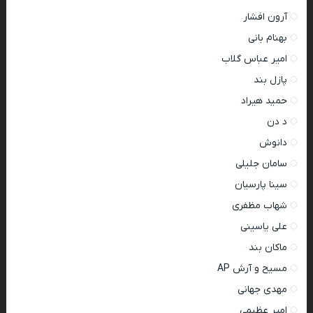
آرون افشار
بهنام بانی
امیر عباس گلاب
پازل بند
حمید هیراد
د دن
دانوش
سامان جلیلی
سینا پارسیان
شهاب مظفری
علی یاسینی
ماکان بند
مسیح و آرش AP
مهدی جهانی
امیر عظیمی