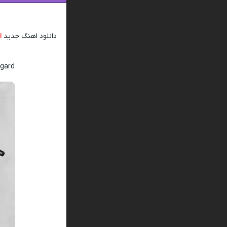
دانلود اهنگ جدید
ا
bgard