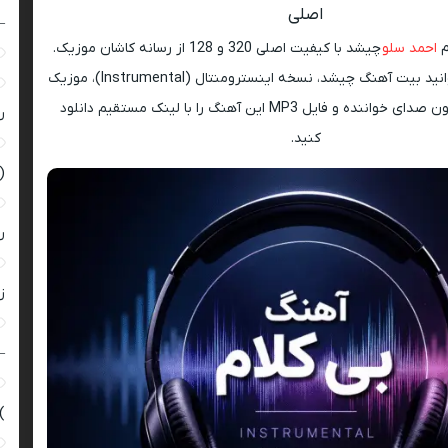
اصلی
–
م
احمد سلو
چیشد با کیفیت اصلی 320 و 128 از رسانه کاشان موزیک.
در این صفحه می توانید بیت آهنگ چیشد، نسخه اینسترومنتال (Instrumental)، موزیک
بی کلام، نسخه بدون صدای خواننده و فایل MP3 این آهنگ را با لینک مستقیم دانلود
ر
کنید.
(
ر
زن
–
)