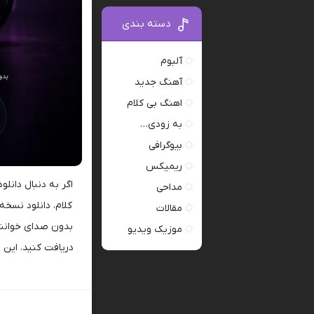
دسته بندی
آلبوم
آهنگ جدید
اهنگ بی کلام
به زودی…
بیوگرافی
ریمیکس
اگر به دنبال دانل
مداحی
کلام، دانلود نسخه 
مقالات
بدون صدای خوانند
موزیک ویدیو
دریافت کنید. این ف