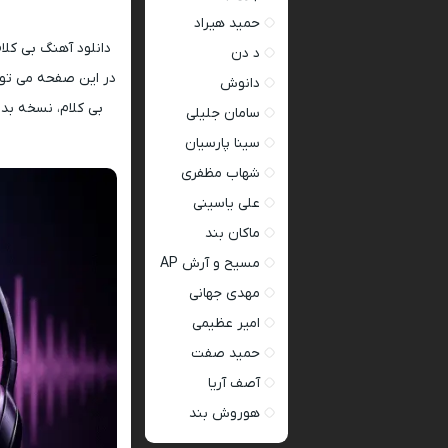
حمید هیراد
دانلود آهنگ بی کلا
د دن
دانوش
سامان جلیلی
سینا پارسیان
شهاب مظفری
علی یاسینی
ماکان بند
مسیح و آرش AP
مهدی جهانی
امیر عظیمی
حمید صفت
آصف آریا
هوروش بند