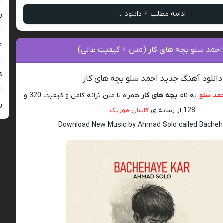
ادامه مطلب + دانلود ...
ر
ع
احمد سلو بچه های کار (متن + کیفیت عالی)
کی
دانلود آهنگ جدید احمد سلو بچه های کار
مد سلو
به نام
بچه های کار
همراه با متن ترانه کامل و کیفیت 320 و
ر
128 از رسانه ی
کاشان موزیک
Download New Music by Ahmad Solo called Bacheh