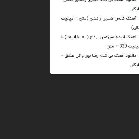
ایگان
آهنگ قفس کسری زاهدی (متن + کیفیت
الی)
اهنگ انیمه سرزمین ارواح ( soul land ) با
فیت 320 + متن
دانلود آهنگ بی کلام رضا بهرام گل عشق –
ایگان