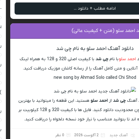
–
ادامه مطلب + دانلود ...
ا
احمد سلو (متن + کیفیت عالی)
ر
دانلود آهنگ احمد سلو به نام چی شد
د
احمد سلو
با نام
چی شد
با کیفیت اصلی 320 و 128 به همراه لینک
ر
لاین و متن کامل آهنگ را از رسانه کاشان موزیک دریافت کنید.
new song by Ahmad Solo called Chi Shod
)
د آهنگ
چی شد
از
احمد سلو
هستید، این قطعه را میتوانید با بهترین
کیفیت MP3 و بدون محدودیت دانلود کنید. فایل ها با کیفیت 320 و 128 کیلوبیت بر
ر
 اند تا بتوانید متناسب با نیاز خود نسخه دلخواه را دریافت کنید.
ب
آهنگ جدید
2 آگوست 2026
0 نظر