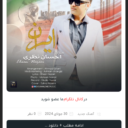
در
کانال تلگرام
ما عضو شوید
آهنگ جدید
30 جولای 2024
0 نظر
ادامه مطلب + دانلود ...