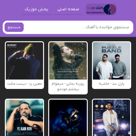
صفحه اصلی
پخش موزیک
جستجو
پازل بند - حاشیه
روزبه بمانی - میخوام
معین زد - نیست مثلت
ببخشم خودمو