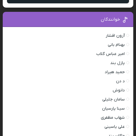
خوانندگان
آرون افشار
بهنام بانی
امیر عباس گلاب
پازل بند
حمید هیراد
د دن
دانوش
سامان جلیلی
سینا پارسیان
شهاب مظفری
علی یاسینی
ماکان بند