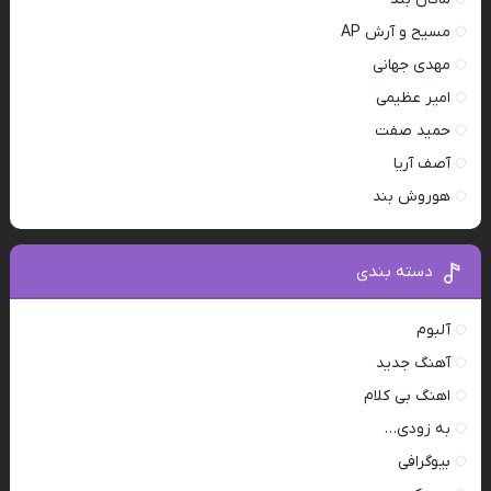
مسیح و آرش AP
مهدی جهانی
امیر عظیمی
حمید صفت
آصف آریا
هوروش بند
دسته بندی
آلبوم
آهنگ جدید
اهنگ بی کلام
به زودی…
بیوگرافی