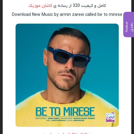
کامل و کیفیت 320 از رسانه ی
کاشان موزیک
Download New Music by armin zareei called be to mirese
ص
ف
ح
ه
ع
د
ب
ی