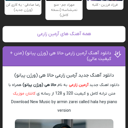
فرزاد فرزین - کلبه
مهراد جم - منو
رضا صادقی - یه کاری کن
نمیشناسه (نسخه
(ورژن جدید)
کامل)
همه آهنگ های آرمین زارعی
دانلود آهنگ آرمین زارعی حالا هی (ورژن پیانو) (متن +
کیفیت عالی)
دانلود آهنگ جدید آرمین زارعی حالا هی (ورژن پیانو)
دانلود اهنگ جدید
آرمین زارعی
به نام
حالا هی (ورژن پیانو)
همراه با
متن ترانه کامل و کیفیت 320 و 128 از رسانه ی
کاشان موزیک
Download New Music by armin zarei called hala hey piano
version