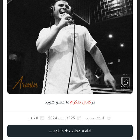
در
کانال تلگرام
ما عضو شوید
آهنگ جدید
25 آگوست 2024
0 نظر
ادامه مطلب + دانلود ...