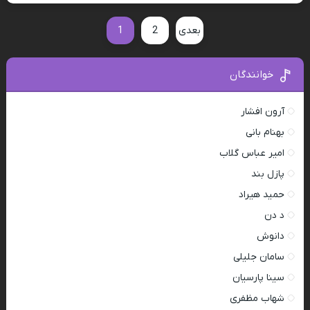
بعدی
2
1
خوانندگان
آرون افشار
بهنام بانی
امیر عباس گلاب
پازل بند
حمید هیراد
د دن
دانوش
سامان جلیلی
سینا پارسیان
شهاب مظفری