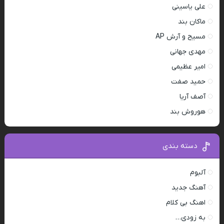
علی یاسینی
ماکان بند
مسیح و آرش AP
مهدی جهانی
امیر عظیمی
حمید صفت
آصف آریا
هوروش بند
دسته بندی
آلبوم
آهنگ جدید
اهنگ بی کلام
به زودی…