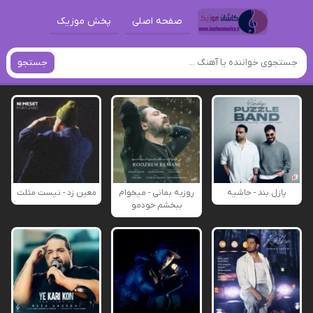
صفحه اصلی
پخش موزیک
جستجو
پازل بند - حاشیه
روزبه بمانی - میخوام
معین زد - نیست مثلت
ببخشم خودمو