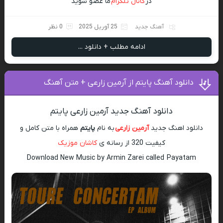
در
کانال تلگرام
ما عضو شوید
آهنگ جدید
25 آوریل 2025
0 نظر
ادامه مطلب + دانلود ...
دانلود آهنگ پایتم از آرمین زارعی + متن آهنگ
دانلود آهنگ جدید آرمین زارعی پایتم
دانلود اهنگ جدید
آرمین زارعی
به نام
پایتم
همراه با متن کامل و
کیفیت 320 از رسانه ی
کاشان موزیک
Download New Music by Armin Zarei called Payatam