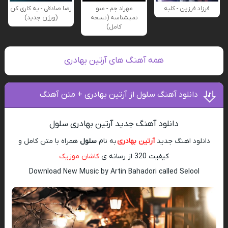
فرزاد فرزین - کلبه
مهراد جم - منو
رضا صادقی - یه کاری کن
نمیشناسه (نسخه
(ورژن جدید)
کامل)
همه آهنگ های آرتین بهادری
دانلود آهنگ سلول از آرتین بهادری + متن آهنگ
دانلود آهنگ جدید آرتین بهادری سلول
دانلود اهنگ جدید
آرتین بهادری
به نام
سلول
همراه با متن کامل و
کیفیت 320 از رسانه ی
کاشان موزیک
Download New Music by Artin Bahadori called Selool