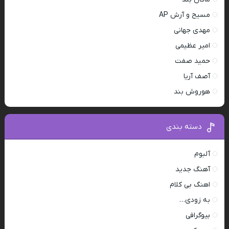
مسیح و آرش AP
مهدی جهانی
امیر عظیمی
حمید صفت
آصف آریا
هوروش بند
دسته بندی
آلبوم
آهنگ جدید
اهنگ بی کلام
به زودی…
بیوگرافی