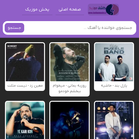
صفحه اصلی
پخش موزیک
جستجو
پازل بند - حاشیه
روزبه بمانی - میخوام
معین زد - نیست مثلت
ببخشم خودمو