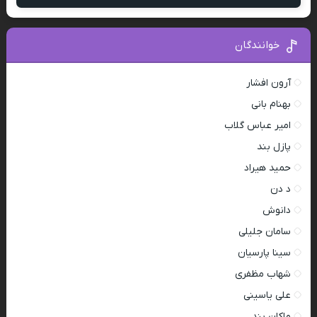
خوانندگان
آرون افشار
بهنام بانی
امیر عباس گلاب
پازل بند
حمید هیراد
د دن
دانوش
سامان جلیلی
سینا پارسیان
شهاب مظفری
علی یاسینی
ماکان بند