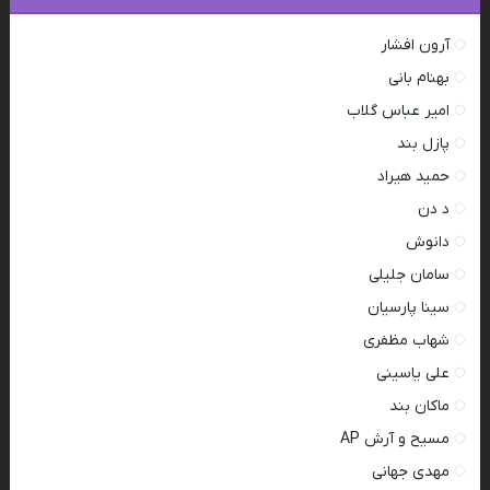
آرون افشار
بهنام بانی
امیر عباس گلاب
پازل بند
حمید هیراد
د دن
دانوش
سامان جلیلی
سینا پارسیان
شهاب مظفری
علی یاسینی
ماکان بند
مسیح و آرش AP
مهدی جهانی