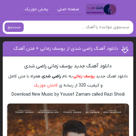
صفحه اصلی
پخش موزیک
جستجو
دانلود آهنگ راضی شدی از یوسف زمانی + متن آهنگ
دانلود آهنگ جدید یوسف زمانی راضی شدی
دانلود اهنگ جدید
یوسف زمانی
به نام
راضی شدی
همراه با متن کامل
و کیفیت 320 از رسانه ی
کاشان موزیک
Download New Music by Yousef Zamani called Razi Shodi