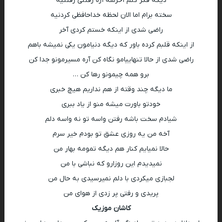
دیگه فکر کنم آخرشه آره رفتنی رفتنیه
سخته برام اما الان لحظه خداحافظی کردنیه
راضی شدی از اینکه خستم کردی آخر
از اینکه قلبم کرده باور که دیگه دنیامون یکی نمیشه باهم
راضی شدی از حالا تنهاییامو نگاه کن آره مسیرمونو جدا کن
برو همه چیمونو رها کن …
ما دیگه چند وقته از هم نداریم هیچ خبری
خودتو باورت میشه منو از یاد ببری
شیادم سخت باشه رفتن واسه تو نه واسه دلم
آخه من یه روزی عشق تو بودم خیر سرم
حالا نمیایم کنار هم دیگه تمومه بهار من
نمیدیدم این روزارو که نباشی با من
لجبازی میکردی با دلم نمیرسیدی به حال من
پریدی و رفتی پر زدی از هوای من
کاشان موزیک