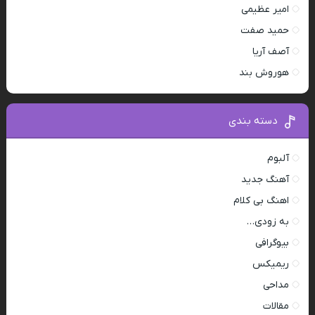
امیر عظیمی
حمید صفت
آصف آریا
هوروش بند
دسته بندی
آلبوم
آهنگ جدید
اهنگ بی کلام
به زودی…
بیوگرافی
ریمیکس
مداحی
مقالات