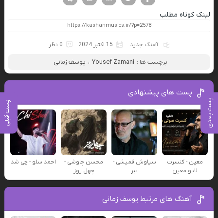
لینک کوتاه مطلب
آهنگ جدید
15 اکتبر 2024
0 نظر
برچسب ها :
Yousef Zamani
،
یوسف زمانی
پست های پیشنهادی
پست بعدی
پست قبلی
معین - کنسرت
سیاوش قمیشی -
محسن چاوشی -
احمد سلو - چی شد
لایو معین
تبر
چهل روز
آهنگ های مرتبط یوسف زمانی