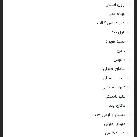
آرون افشار
بهنام بانی
امیر عباس گلاب
پازل بند
حمید هیراد
د دن
دانوش
سامان جلیلی
سینا پارسیان
شهاب مظفری
علی یاسینی
ماکان بند
مسیح و آرش AP
مهدی جهانی
امیر عظیمی