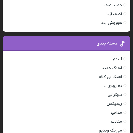
حمید صفت
آصف آریا
هوروش بند
دسته بندی
آلبوم
آهنگ جدید
اهنگ بی کلام
به زودی…
بیوگرافی
ریمیکس
مداحی
مقالات
موزیک ویدیو