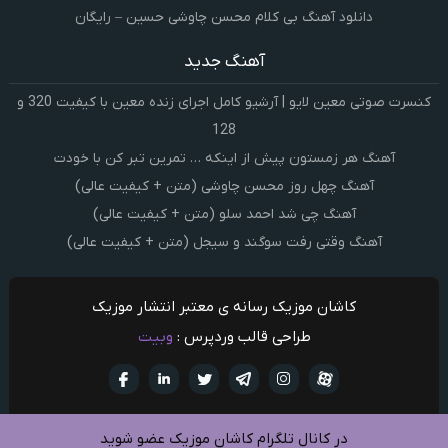
دانلود آهنگ بی کلام محسن چاوشی حسین – رایگان
آهنگ جدید
کنسرت صوتی معین لایو | آرشیو کامل اجرای زنده معین با کیفیت 320 و
128
آهنگ هر زمستون پیش از اینکه … تمرین تبر کن با خودت
آهنگ چهل روز محسن چاوشی (متن + کیفیت عالی)
آهنگ چی شد احمد سلو (متن + کیفیت عالی)
آهنگ وقتی رفت سوگند و سیجل (متن + کیفیت عالی)
کاشان موزیک رسانه ی معتبر انتشار موزیک
طراحی قالب وردپرس :
وبیت
آپارات
تلگرام
تويتر
اینستاگرام
لینکدین
فيسبو
در کانال تلگرام کاشان موزیک عضو شوید