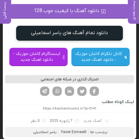
پست بعدی
پست قبلی
دانلود آهنگ با کیفیت خوب 128
دانلود تمام آهنگ های یاسر اسماعیلی
کانال تلگرام کاشان موزیک
اینستاگرام کاشان موزیک -
- دانلود اهنگ جدید
دانلود اهنگ جدید
اشتراک گذاری در شبکه های اجتماعی
فیسوک
تویتر
لینکدین
واتساپ
تلگرام
لینک کوتاه مطلب
آهنگ جدید
7 ژانویه 2025
0 نظر
برچسب ها :
Yaser Esmaeili
،
یاسر اسماعیلی