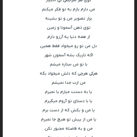
توی هر شرایطی بی اختیار
من دارم بازم به تو فکر میکنم
بزار تصویر من و تو بشینه
توی ذهن آسمونا و زمین
از همه دنیا یه آرزو دارم
دل من تو رو میخواد فقط همین
اگه تاریک بشه آسمون شهر
با تو من ستاره میشم
هرکی هرچی که دلش میخواد بگه
من ازت جدا نمیشم
یا به دستت میارم یا نمیرم
یا با دستای تو آروم میگیرم
یا من و بکش که از دست برم
یا من از پیش تو هیچ جا نمیرم
من و به فاصله مجبور نکن