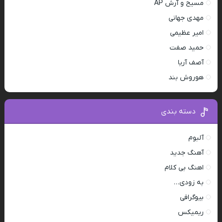
مسیح و آرش AP
مهدی جهانی
امیر عظیمی
حمید صفت
آصف آریا
هوروش بند
دسته بندی
آلبوم
آهنگ جدید
اهنگ بی کلام
به زودی…
بیوگرافی
ریمیکس