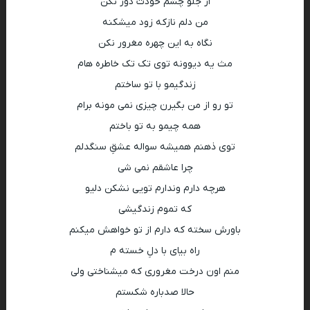
از جلو چشم خودت دور نکن
من دلم نازکه زود میشکنه
نگاه به این چهره مغرور نکن
مث یه دیوونه توی تک تک خاطره هام
زندگیمو با تو ساختم
تو رو از من بگیرن چیزی نمی مونه برام
همه چیمو به تو باختم
توی ذهنم همیشه سواله عشقِ سنگدلم
چرا عاشقم نمی شی
هرچه دارم وندارم تویی نشکن دلیو
که تموم زندگیشی
باورش سخته که دارم از تو خواهش میکنم
راه بیای با دلِ خسته م
منم اون درخت مغروری که میشناختی ولی
حالا صدباره شکستم