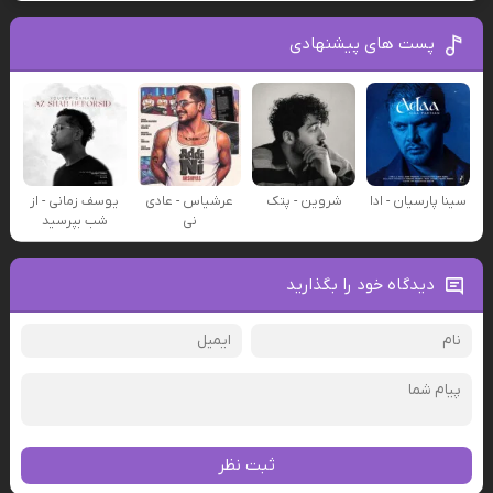
پست های پیشنهادی
سینا پارسیان - ادا
شروین - پتک
عرشیاس - عادی
یوسف زمانی - از
نی
شب بپرسید
دیدگاه خود را بگذارید
ثبت نظر