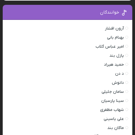
خوانندگان
آرون افشار
بهنام بانی
امیر عباس گلاب
پازل بند
حمید هیراد
د دن
دانوش
سامان جلیلی
سینا پارسیان
شهاب مظفری
علی یاسینی
ماکان بند