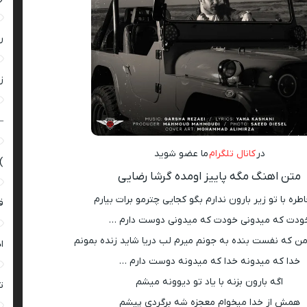
ر
زن
–
در
کانال تلگرام
ما عضو شوید
)
متن اهنگ مگه پاییز اومده گرشا رضایی
طره با تو زیر بارون ندارم بگو کجایی چترمو برات بیارم
ق
ودت که میدونی خودت که میدونی دوست دارم …
ن که نفست بنده به جونم میرم لب دریا شاید زنده بمونم
ا
خدا که میدونه خدا که میدونه دوست دارم …
اگه بارون بزنه با یاد تو دیوونه میشم
ت
همش از خدا میخوام معجزه شه برگردی پیشم