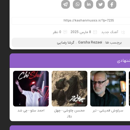
فیسوک
تویتر
لینکدین
واتساپ
تلگرام
آهنگ جدید
8 مارس 2025
0 نظر
برچسب ها :
Garsha Rezaei
،
گرشا رضایی
نهادی
سیاوش قمیشی - تبر
محسن چاوشی - چهل
احمد سلو - چی شد
روز