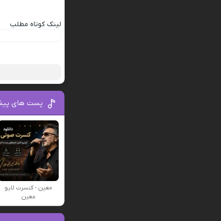
لینک کوتاه مطلب
پست های پیش
معین - کنسرت لایو
معین