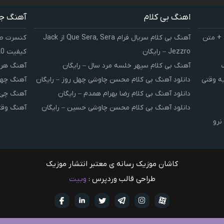
اهنگ بی کلام
آهنگ ج
 + متن
آهنگ بی کلام سریال فرام Que Sera, Sera از Jack
کنسرت صوت
Jezzro – رایگان
کیفیت 320 و 128
آهنگ بی کلام سپهر خلسه مرد سال – رایگان
آهنگ هر 
یه وقتی
دانلود آهنگ بی کلام محسن چاوشی چهل روز – رایگان
آهنگ چهل
دانلود آهنگ بی کلام رضا بهرام همدم – رایگان
آهنگ چی 
دانلود آهنگ بی کلام محسن چاوشی حسین – رایگان
آهنگ وقت
نرو
کاشان موزیک رسانه ی معتبر انتشار موزیک
طراحی قالب وردپرس :
وبیت
آپارات
تلگرام
تويتر
اینستاگرام
لینکدین
فيسبو