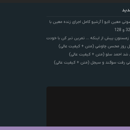
دید
ی معین لایو | آرشیو کامل اجرای زنده معین با
زمستون پیش از اینکه … تمرین تبر کن با خودت
 روز محسن چاوشی (متن + کیفیت عالی)
شد احمد سلو (متن + کیفیت عالی)
ی رفت سوگند و سیجل (متن + کیفیت عالی)
ک