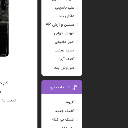
علی یاسینی
ماکان بند
مسیح و آرش AP
مهدی جهانی
امیر عظیمی
حمید صفت
آصف آریا
هوروش بند
کم خا
دسته بندی
خ
لعنت به م
آلبوم
آهنگ جدید
اهنگ بی کلام