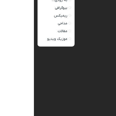
به زودی…
بیوگرافی
ریمیکس
مداحی
مقالات
موزیک ویدیو