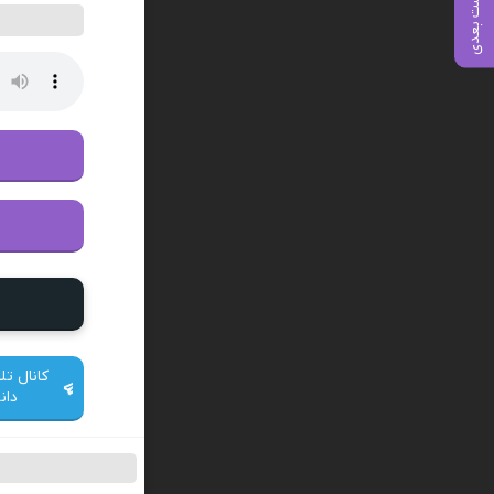
پست بعدی
کانال تل
دان