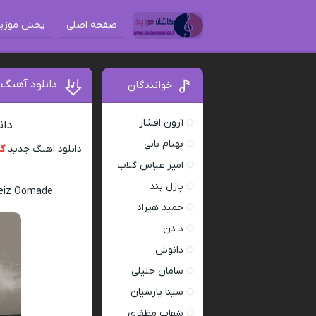
صفحه اصلی
پخش موزی
دانلود آهنگ 
خوانندگان
آرون افشار
دان
بهنام بانی
دانلود اهنگ جدید
گر
امیر عباس گلاب
پازل بند
aeiz Oomade
حمید هیراد
د دن
دانوش
سامان جلیلی
سینا پارسیان
شهاب مظفری