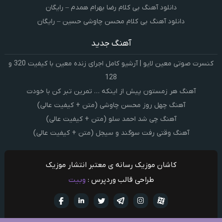
دانلود آهنگ بی کلام رضا بهرام همدم – رایگان
دانلود آهنگ بی کلام محسن چاوشی حسین – رایگان
آهنگ جدید
کنسرت صوتی معین لایو | آرشیو کامل اجرای زنده معین با کیفیت 320 و
128
آهنگ هر زمستون پیش از اینکه … تمرین تبر کن با خودت
آهنگ چهل روز محسن چاوشی (متن + کیفیت عالی)
آهنگ چی شد احمد سلو (متن + کیفیت عالی)
آهنگ وقتی رفت سوگند و سیجل (متن + کیفیت عالی)
کاشان موزیک رسانه ی معتبر انتشار موزیک
طراحی قالب وردپرس :
وبیت
آپارات
تلگرام
تويتر
اینستاگرام
لینکدین
فيسبو