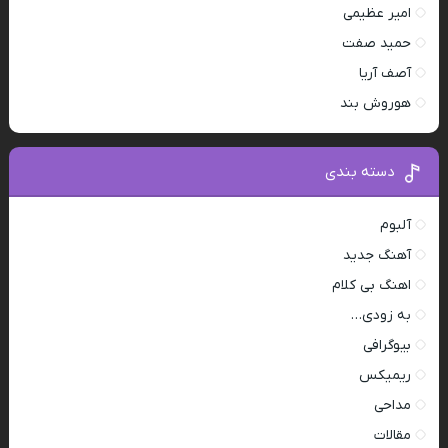
امیر عظیمی
حمید صفت
آصف آریا
هوروش بند
دسته بندی
آلبوم
آهنگ جدید
اهنگ بی کلام
به زودی…
بیوگرافی
ریمیکس
مداحی
مقالات