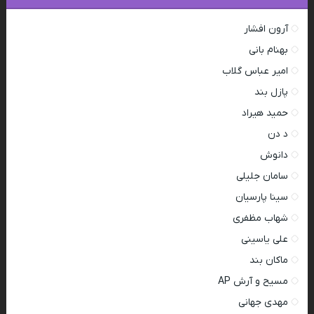
آرون افشار
بهنام بانی
امیر عباس گلاب
پازل بند
حمید هیراد
د دن
دانوش
سامان جلیلی
سینا پارسیان
شهاب مظفری
علی یاسینی
ماکان بند
مسیح و آرش AP
مهدی جهانی