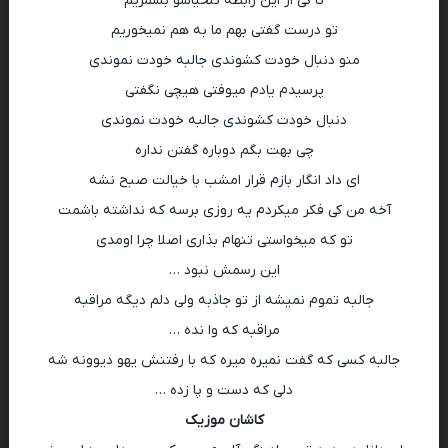
تا کی از این رابطه تلخیاشو بشمریم
تو درست گفتی بهم ما به هم نمیخوریم
منو دنبال خودت کشوندی جالبه خودت نموندی
پرسیدم یادم میوفتی هیچی نگفتی
دنبال خودت کشوندی جالبه خودت نموندی
چی بهت بگم دوباره گفتن نداره
ای داد انگار بازم قرار امشب با خیالت صبح نشه
آخه من کی فکر میکردم یه روزی برسه که نداشته باشمت
تو که میخواستی تنهام بذاری اصلا چرا اومدی
این رسمش نبود …
جالبه تموم نمیشه از تو جاذبه ولی دلم دیگه مراقبه
مراقبه که وا نده …
جالبه کسی که گفت نمیره میره که با رفتنش یهو دیوونه شه
دلی که دست و پا زده …
کاشان موزیک