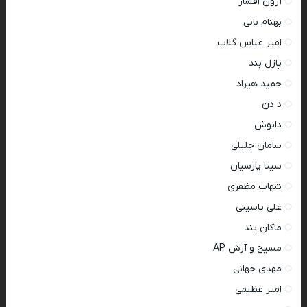
آرون افشار
بهنام بانی
امیر عباس گلاب
پازل بند
حمید هیراد
د دن
دانوش
سامان جلیلی
سینا پارسیان
شهاب مظفری
علی یاسینی
ماکان بند
مسیح و آرش AP
مهدی جهانی
امیر عظیمی