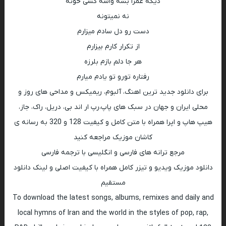
دیگه عمرا بشه واسه کسی خونه
نه نمیتونه
دست رو دل سادم میزارم
از تکرار کارم بیزارم
هر جا دلم بازم بلرزه
رفتاره تورو تو یادم میارم
برای دانلود جدید ترین اهنگ، آلبوم، ریمیکس و مداحی های روز و
محلی ایران و جهان در سبک های پاپ،رپ ار اند بی، دریل، راک، جاز،
هیپ هاپ و اپرا همراه با متن کامل و کیفیت 128 و 320 به رسانه ی
کاشان موزیک مراجعه کنید
مرجع ترانه های فارسی و انگلیسی با ترجمه فارسی
دانلود موزیک ویدیو و تیزر کامل همراه با کیفیت اصلی و لینک دانلود
مستقیم
To download the latest songs, albums, remixes and daily and
local hymns of Iran and the world in the styles of pop, rap,