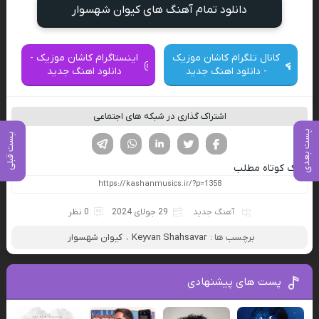
دانلود تمام آهنگ های کیوان شهسوار
کانال تلگرام کاشان موزیک
اینستاگرام کاشان موزیک -
- دانلود اهنگ جدید
دانلود اهنگ جدید
اشتراک گذاری در شبکه های اجتماعی
پست بعدی
پست قبلی
فیسوک
تویتر
لینکدین
واتساپ
تلگرام
لینک کوتاه مطلب
آهنگ جدید
29 جولای 2024
0 نظر
برچسب ها :
Keyvan Shahsavar
،
کیوان شهسوار
پست های پیشنهادی