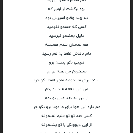
دلم سادم مسیرش زود
یهو برگشت از اونی که
یه چند وقتو اسیرش بود
کسی که حسمو نفهمید
دلیل بغضمو نپرسید
هم قدمش شدم همیشه
دلم باهاش فقط به غم رسید
هیچی نگو بسمه برو
نمیخورم من غمه تو رو
اینجا برای ما تمومه ماجر فقط نگو چرا
من این دفعه قید تو زدم
از این به بعد عین تو بدم
غم داره این هوا برای ما دوتا برو نگو چرا
کسی بعد تو تو قلبم نمیمونه
از این دیوونگی با تو پشیمونه