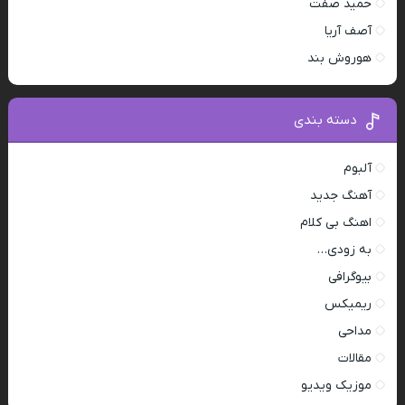
حمید صفت
آصف آریا
هوروش بند
دسته بندی
آلبوم
آهنگ جدید
اهنگ بی کلام
به زودی…
بیوگرافی
ریمیکس
مداحی
مقالات
موزیک ویدیو