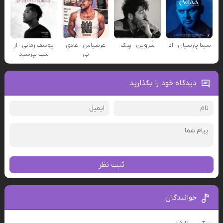
سینا پارسیان - ادا
شروین - پتک
عرشیاس - عادی
یوسف زمانی - از
نی
شب بپرسید
دیدگاه خود را بگذارید
ثبت نظر
خوانندگان