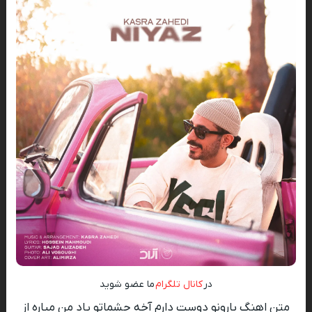
در
کانال تلگرام
ما عضو شوید
متن اهنگ بارونو دوست دارم آخه چشماتو یاد من میاره از