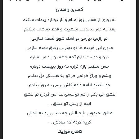
کسری زاهدی
یه روزی از همین روزا میام و باز دوباره پیدات میکنم
بعد یه عمر ندیدنت میشینم و فقط تماشات میکنم
تو رازمی نیازمی تو اشک شوق لحظه نمازمی
میون این غریبه ها تو بهترین رفیق قصه سازمی
بارونو دوست دارم آخه چشماتو یاد من میاره
حس میکنم بازم قراره یه روز ببینمت دوباره
چشم و چراغ خونمی جز تو به هیشکی دل ندادم
خواستنتو ادامه دادم کاش برسی یه روز بدادم
عشق چی بگم از غم تو عشق غم من گردن تو عشق
اینم از رفتن تو عشق …
عشق نمیدونی با خیالش چه شبایی رو به یادش
گریه کردم که بیادش …
کاشان موزیک