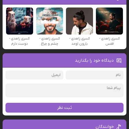
کسری زاهدی -
کسری زاهدی -
کسری زاهدی -
کسری زاهدی -
قفس
بارون اومد
چشم و چراغ
دوست دارم
دیدگاه خود را بگذارید
ثبت نظر
خوانندگان