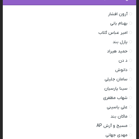
آرون افشار
بهنام بانی
امیر عباس گلاب
پازل بند
حمید هیراد
د دن
دانوش
سامان جلیلی
سینا پارسیان
شهاب مظفری
علی یاسینی
ماکان بند
مسیح و آرش AP
مهدی جهانی