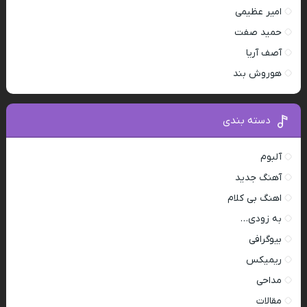
امیر عظیمی
حمید صفت
آصف آریا
هوروش بند
دسته بندی
آلبوم
آهنگ جدید
اهنگ بی کلام
به زودی…
بیوگرافی
ریمیکس
مداحی
مقالات