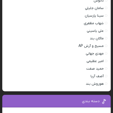
دانوش
سامان جلیلی
سینا پارسیان
شهاب مظفری
علی یاسینی
ماکان بند
مسیح و آرش AP
مهدی جهانی
امیر عظیمی
حمید صفت
آصف آریا
هوروش بند
دسته بندی