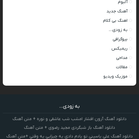
آلبوم
آهنگ جدید
اهنگ بی کلام
به زودی…
بیوگرافی
ریمیکس
مداحی
مقالات
موزیک ویدیو
به زودی...
دانلود آهنگ آرون افشار امشب شب عاشقی و نوره + متن آهنگ
دانلود آهنگ باز شبگردی مجید رضوی + متن آهنگ
دانلود آهنگ علی یاسینی تو یادم دادی یه چیزایی یه وقتی +متن آهنگ