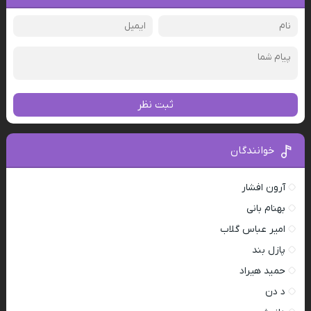
ثبت نظر
خوانندگان
آرون افشار
بهنام بانی
امیر عباس گلاب
پازل بند
حمید هیراد
د دن