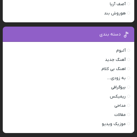
آصف آریا
هوروش بند
دسته بندی
آلبوم
آهنگ جدید
اهنگ بی کلام
به زودی…
بیوگرافی
ریمیکس
مداحی
مقالات
موزیک ویدیو