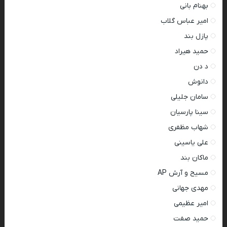
بهنام بانی
امیر عباس گلاب
پازل بند
حمید هیراد
د دن
دانوش
سامان جلیلی
سینا پارسیان
شهاب مظفری
علی یاسینی
ماکان بند
مسیح و آرش AP
مهدی جهانی
امیر عظیمی
حمید صفت