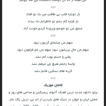
این همه از ته دل دوست داشتمت چی شد جوابم
♪♪♪
باز دوباره قلبِ بی طاقتِ من یاد تو افتاد
باز قراره گم بشم تو خاطراتم داد بیداد
عشق من تو خونمو ویرونه کردی،خونت آباد
♪♪♪
سهم من چشمای گریون نبود
سهم من حالِ پریشون نبود سهم من غمِ فراوون نبود
رفتی و حسم بهت کم نشد
واسه زخمم هیچ چی مرهم نشد
گریه هام تسکین قلبم نشد
♪♪♪
کاشان موزیک
برای دانلود جدید ترین اهنگ، آلبوم، ریمیکس و مداحی های روز و
محلی ایران و جهان در سبک های پاپ،رپ ار اند بی، دریل، راک، جاز،