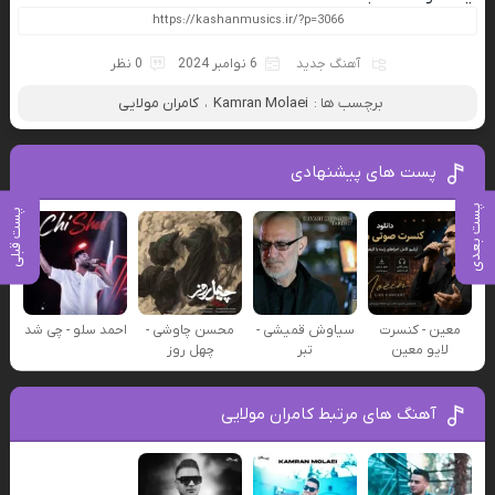
آهنگ جدید
6 نوامبر 2024
0 نظر
برچسب ها :
Kamran Molaei
،
کامران مولایی
پست های پیشنهادی
پست بعدی
پست قبلی
معین - کنسرت
سیاوش قمیشی -
محسن چاوشی -
احمد سلو - چی شد
لایو معین
تبر
چهل روز
آهنگ های مرتبط کامران مولایی