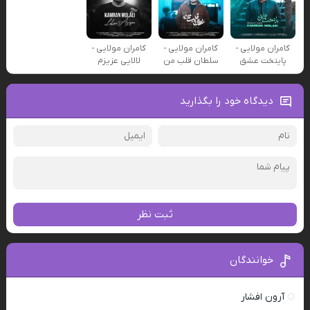
کامران مولایی -
کامران مولایی -
کامران مولایی -
پایتخت عشق
سلطان قلب من
لالایی عزیزم‌
دیدگاه خود را بگذارید
ثبت نظر
خوانندگان
آرون افشار