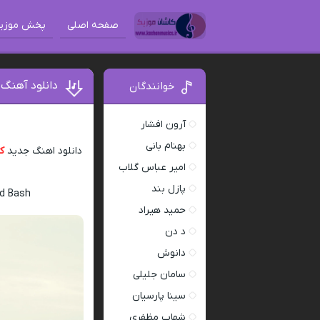
صفحه اصلی
پخش موزی
دانلود آهنگ 
خوانندگان
آرون افشار
بهنام بانی
دانلود اهنگ جدید
کا
امیر عباس گلاب
پازل بند
rd Bash
حمید هیراد
د دن
دانوش
سامان جلیلی
سینا پارسیان
شهاب مظفری