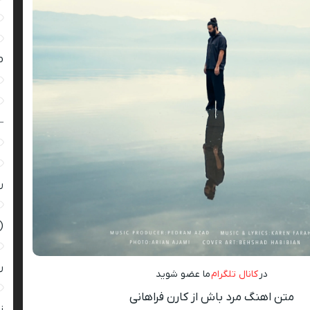
ro
–
ر
(
ر
در
کانال تلگرام
ما عضو شوید
متن اهنگ مرد باش از کارن فراهانی
زن