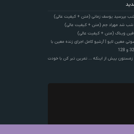
دید
شب بپرسید یوسف زمانی (متن + کیفیت عالی)
 شب شد مهراد جم (متن + کیفیت عالی)
فین ویناک (متن + کیفیت عالی)
ی معین لایو | آرشیو کامل اجرای زنده معین با
زمستون پیش از اینکه … تمرین تبر کن با خودت
ک