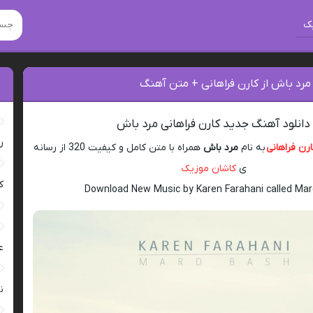
ک
مرد باش از کارن فراهانی + متن آهنگ
دانلود آهنگ جدید کارن فراهانی مرد باش
ر
رن فراهانی
به نام
مرد باش
همراه با متن کامل و کیفیت 320 از رسانه
ی
کاشان موزیک
ک
Download New Music by Karen Farahani called Ma
ع
ن