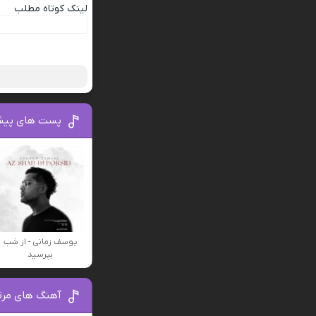
لینک کوتاه مطلب
پست های پیش
یوسف زمانی - از شب
بپرسید
آهنگ های مرتب