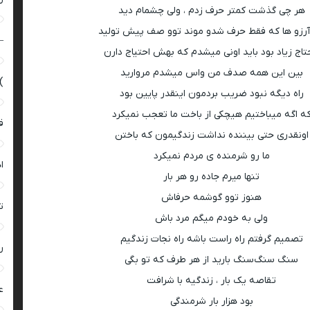
هر چی گذشت کمتر حرف زدم ، ولی چشمام دید
رزو ها که فقط حرف شدو موند توو صف پیش تولید
–
اج زیاد بود باید اونی میشدم که بهش احتیاج دارن
بین این همه صدف من واس میشدم مروارید
)
راه دیگه نبود ضریب بردمون اینقدر پایین بود
ه اگه میباختیم‌ هیچکی از باخت ما تعجب نمیکرد
ق
اونقدری حتی بیننده نداشت زندگیمون که باختن
ما رو شرمنده ی مردم‌ نمیکرد
ا
تنها میرم جاده رو‌ هر بار
هنوز توو گوشمه حرفاش
ت
ولی به خودم میگم مرد باش
تصمیم گرفتم راه راست باشه راه نجات زندگیم
ر
سنگ سنگ‌سنگ‌ بارید از هر طرف که تو بگی
تقاصه یک بار ، زندگیه با شرافت
ع
بود هزار بار شرمندگی