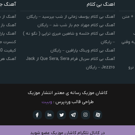
اهنگ بی کلام
آهنگ ج
 + متن
آهنگ بی کلام یوسف زمانی از شب بپرسید – رایگان
آهنگ از 
آهنگ بی کلام مهراد جم باز شب شد – رایگان
آهنگ باز
آهنگ بی کلام خلسه و شاهین میری تراپی ( نگو نه )
آهنگ پارا
یه وقتی
– رایگان
کنسرت صوت
آهنگ بی کلام ویناک پارافین – رایگان
کیفیت 320 و 128
آهنگ بی کلام سریال فرام Que Sera, Sera از Jack
آهنگ هر 
نرو
Jezzro – رایگان
کاشان موزیک رسانه ی معتبر انتشار موزیک
طراحی قالب وردپرس :
وبیت
آپارات
تلگرام
تويتر
اینستاگرام
لینکدین
فيسبو
در کانال تلگرام کاشان موزیک عضو شوید