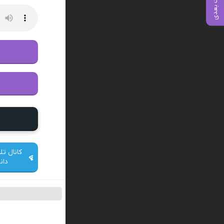
پست بعدی
کانال تل
دان