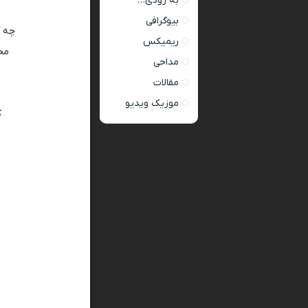
به زودی…
بیوگرافی
چه آ
ریمیکس
محت
مداحی
مقالات
موزیک ویدیو
ک