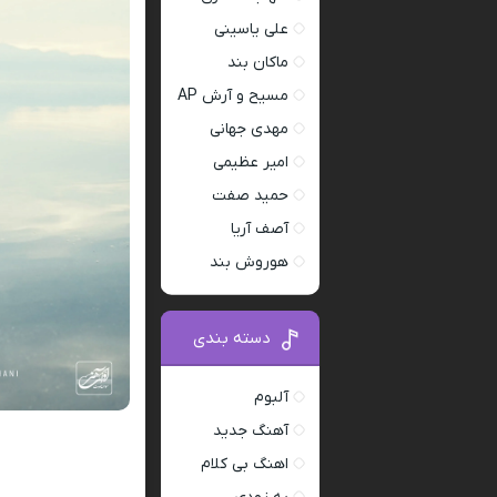
علی یاسینی
ماکان بند
مسیح و آرش AP
مهدی جهانی
امیر عظیمی
حمید صفت
آصف آریا
هوروش بند
دسته بندی
آلبوم
آهنگ جدید
اهنگ بی کلام