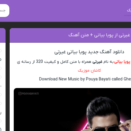
ک
غیرتی از پویا بیاتی + متن آهنگ
دانلود آهنگ جدید پویا بیاتی غیرتی
ro
پویا بیاتی
به نام
غیرتی
همراه با متن کامل و کیفیت 320 از رسانه ی
کاشان موزیک
Download New Music by Pouya Bayati called Ghe
–
ر
(