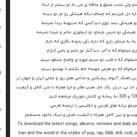
م ولی شدت عشق و علاقه ی من به تو بیشتر از اینه
ر
اره دل غیرتیم که چشام دیگه هیشکی رو جز تو ببینه
 هیشکی نشد توی دنیا کسی که شبیهته پیدا نمیشه
ع
یشکی تو حبس چشای تو اینجوری شاعر و شیدا نمیشه
به به چشای یاری که دارم یکی یدونه نگاری که دارم
ر
رو میخوام که تا آخر دنیا کنار تو باشم و باشی کنارم
میخوام که با قلب تو سینم چهره ی واضح عشقو ببینم
میخوام که تو هرچی جهنمه خط بکشم تا بهشتو ببینم
ک
رین اهنگ، آلبوم، ریمیکس و مداحی های روز و محلی ایران و جهان در
اند بی، دریل، راک، جاز، هیپ هاپ و اپرا همراه با متن کامل و کیفیت
–
 به رسانه ی کاشان موزیک مراجعه کنید
مرجع ترانه های فارسی و انگلیسی با ترجمه فارسی
ا
ویدیو و تیزر کامل همراه با کیفیت اصلی و لینک دانلود مستقیم
To download the latest songs, albums, remixes and daily an
ر
Iran and the world in the styles of pop, rap, R&B, drill, rock, 