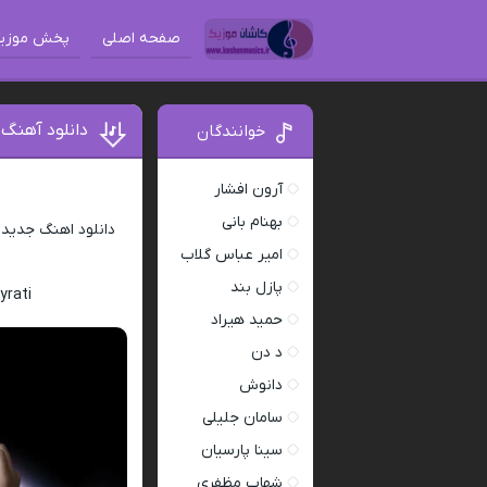
صفحه اصلی
پخش موزی
دانلود آهنگ 
خوانندگان
آرون افشار
بهنام بانی
دانلود اهنگ جدید
امیر عباس گلاب
پازل بند
yrati
حمید هیراد
د دن
دانوش
سامان جلیلی
سینا پارسیان
شهاب مظفری