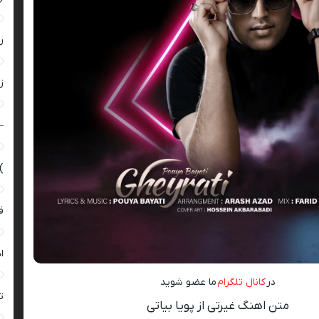
ر
زن
–
)
ق
ا
در
کانال تلگرام
ما عضو شوید
ت
متن اهنگ غیرتی از پویا بیاتی