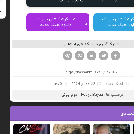
ر
گرام کاشان موزیک -
اینستاگرام کاشان موزیک -
لود اهنگ جدید
دانلود اهنگ جدید
اشتراک گذاری در شبکه های اجتماعی
فیسوک
تویتر
لینکدین
واتساپ
تلگرام
آهنگ جدید
22 جولای 2024
0 نظر
برچسب ها :
Pouya Bayati
،
پویا بیاتی
نهادی