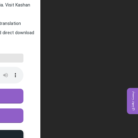
ia. Visit Kashan
translation
nd direct download
پست بعدی