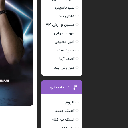
علی یاسینی
ماکان بند
مسیح و آرش AP
مهدی جهانی
امیر عظیمی
حمید صفت
آصف آریا
هوروش بند
دسته بندی
آلبوم
آهنگ جدید
اهنگ بی کلام