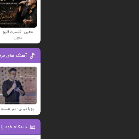
معین - کنسرت لایو
معین
آهنگ های مرتب
پویا بیاتی - بیا هست
دیدگاه خود را 