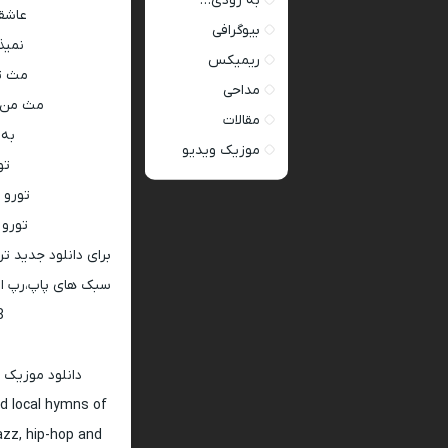
به زودی…
عاشقت
بیوگرافی
نمیذ
ریمیکس
مث تو
مداحی
مث من ه
مقالات
به 
موزیک ویدیو
تو
تورو 
تورو 
برای دانلود جدید ت
سبک های پاپ،رپ ار 
128 و 320
دانلود موزیک 
d local hymns of
jazz, hip-hop and