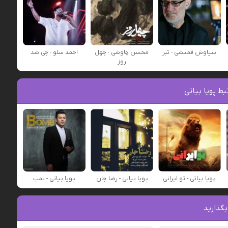
سیاوش قمیشی - تبر
محسن چاوشی - چهل
احمد سلو - چی شد
روز
ط پویا بیاتی
پویا بیاتی - تو ایرانی
پویا بیاتی - رضا جان
پویا بیاتی - بمب
بگذارید