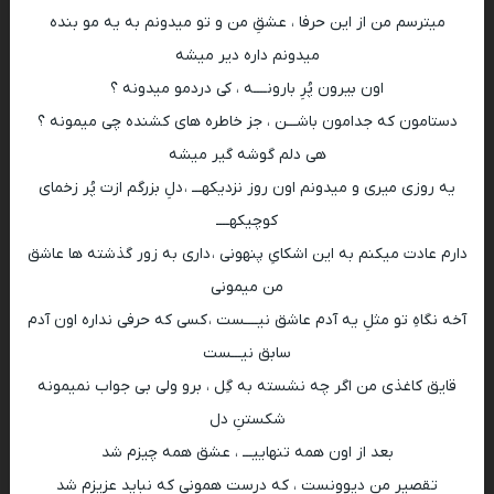
میترسم من از این حرفا ، عشقِ من و تو میدونم به یه مو بنده
میدونم داره دیر میشه
اون بیرون پُرِ بارونــــه ، کی دردمو میدونه ؟
دستامون که جدامون باشـــن ، جز خاطره های کشنده چی میمونه ؟
هی دلم گوشه گیر میشه
یه روزی میری و میدونم اون روز نزدیکهـــ ، دلِ بزرگم ازت پُر زخمای
کوچیکهــــ
دارم عادت میکنم به این اشکایِ پنهونی ، داری به زور گذشته ها عاشق
من میمونی
آخه نگاهِ تو مثلِ یه آدم عاشق نیــــست ، کسی که حرفی نداره اون آدم
سابق نیـــست
قایق کاغذی من اگر چه نشسته به گِل ، برو ولی بی جواب نمیمونه
شکستنِ دل
بعد از اون همه تنهاییـــ ، عشق همه چیزم شد
تقصیرِ منِ دیوونست ، که درست همونی که نباید عزیزم شد