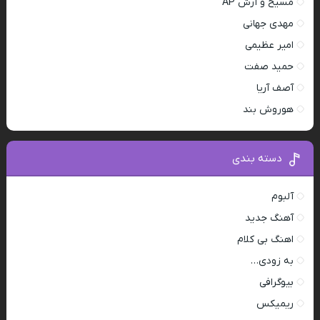
مسیح و آرش AP
مهدی جهانی
امیر عظیمی
حمید صفت
آصف آریا
هوروش بند
دسته بندی
آلبوم
آهنگ جدید
اهنگ بی کلام
به زودی…
بیوگرافی
ریمیکس