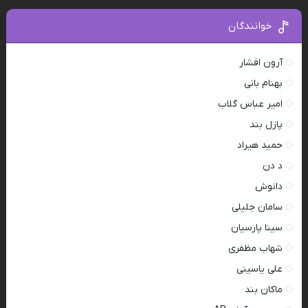
خوانندگان
آرون افشار
بهنام بانی
امیر عباس گلاب
پازل بند
حمید هیراد
د دن
دانوش
سامان جلیلی
سینا پارسیان
شهاب مظفری
علی یاسینی
ماکان بند