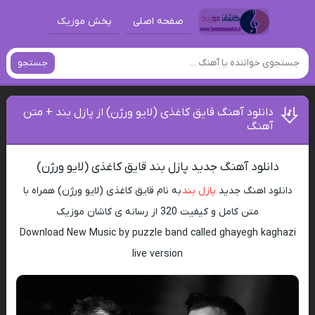
صفحه اصلی
پخش موزیک
جستجو
دانلود آهنگ قایق کاغذی (لایو ورژن) از پازل بند + متن
آهنگ
دانلود آهنگ جدید پازل بند قایق کاغذی (لایو ورژن)
دانلود اهنگ جدید
پازل بند
به نام قایق کاغذی (لایو ورژن) همراه با
متن کامل و کیفیت 320 از رسانه ی کاشان موزیک
Download New Music by puzzle band called ghayegh kaghazi
live version