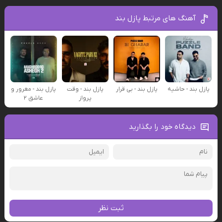
آهنگ های مرتبط پازل بند
پازل بند - حاشیه
پازل بند - بی قرار
پازل بند - وقت
پازل بند - مغرور و
پرواز
عاشق ۲
دیدگاه خود را بگذارید
ثبت نظر