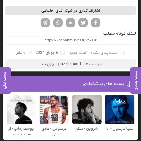
اشتراک گذاری در شبکه های اجتماعی
فیسوک
تویتر
لینکدین
واتساپ
تلگرام
لینک کوتاه مطلب
دسته‌بندی نشده
،
آهنگ جدید
6 جولای 2024
0 نظر
برچسب ها :
puzzle band
،
پازل بند
پست بعدی
پست قبلی
پست های پیشنهادی
سینا پارسیان - ادا
شروین - پتک
عرشیاس - عادی
یوسف زمانی - از
نی
شب بپرسید