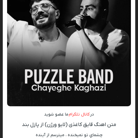
در
کانال تلگرام
ما عضو شوید
متن اهنگ قایق کاغذی (لایو ورژن) از پازل بند
چشمایِ تو نمیخنده ، میترسم از آینده