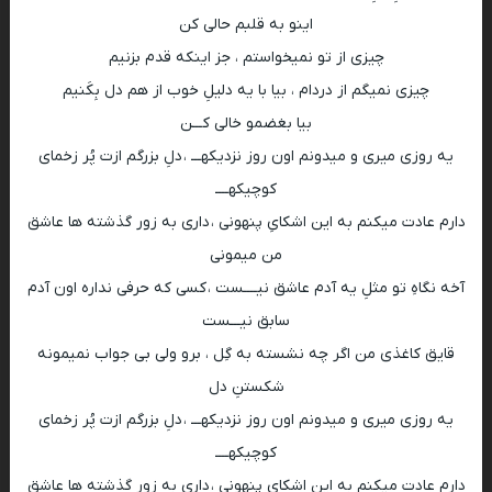
اینو به قلبم حالی کن
چیزی از تو نمیخواستم ، جز اینکه قدم بزنیم
چیزی نمیگم از دردام ، بیا با یه دلیلِ خوب از هم دل بِکَنیم
بیا بغضمو خالی کـــن
یه روزی میری و میدونم اون روز نزدیکهـــ ، دلِ بزرگم ازت پُر زخمای
کوچیکهــــ
دارم عادت میکنم به این اشکایِ پنهونی ، داری به زور گذشته ها عاشق
من میمونی
آخه نگاهِ تو مثلِ یه آدم عاشق نیــــست ، کسی که حرفی نداره اون آدم
سابق نیـــست
قایق کاغذی من اگر چه نشسته به گِل ، برو ولی بی جواب نمیمونه
شکستنِ دل
یه روزی میری و میدونم اون روز نزدیکهـــ ، دلِ بزرگم ازت پُر زخمای
کوچیکهــــ
دارم عادت میکنم به این اشکایِ پنهونی ، داری به زور گذشته ها عاشق