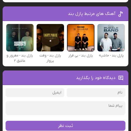
آهنگ های مرتبط پازل بند
پازل بند - حاشیه
پازل بند - بی قرار
پازل بند - وقت
پازل بند - مغرور و
پرواز
عاشق ۲
دیدگاه خود را بگذارید
ثبت نظر