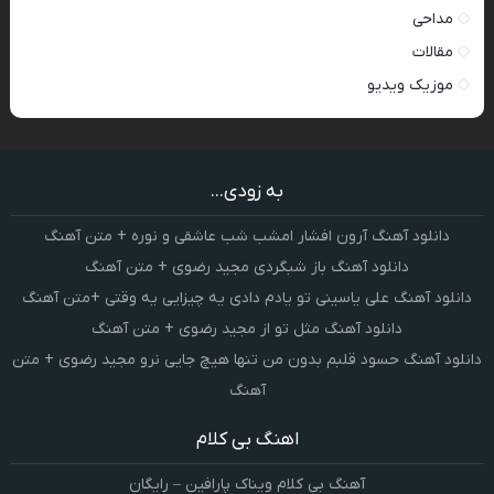
مداحی
مقالات
موزیک ویدیو
به زودی...
دانلود آهنگ آرون افشار امشب شب عاشقی و نوره + متن آهنگ
دانلود آهنگ باز شبگردی مجید رضوی + متن آهنگ
دانلود آهنگ علی یاسینی تو یادم دادی یه چیزایی یه وقتی +متن آهنگ
دانلود آهنگ مثل تو از مجید رضوی + متن آهنگ
دانلود آهنگ حسود قلبم بدون من تنها هیچ جایی نرو مجید رضوی + متن
آهنگ
اهنگ بی کلام
آهنگ بی کلام ویناک پارافین – رایگان