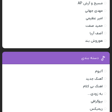
مسیح و آرش AP
مهدی جهانی
امیر عظیمی
حمید صفت
آصف آریا
هوروش بند
دسته بندی
آلبوم
آهنگ جدید
اهنگ بی کلام
به زودی…
بیوگرافی
ریمیکس