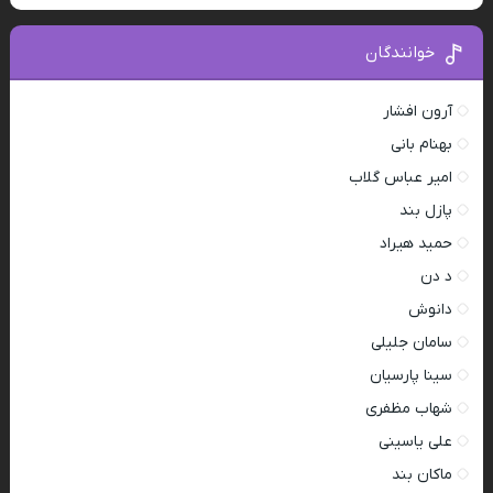
خوانندگان
آرون افشار
بهنام بانی
امیر عباس گلاب
پازل بند
حمید هیراد
د دن
دانوش
سامان جلیلی
سینا پارسیان
شهاب مظفری
علی یاسینی
ماکان بند