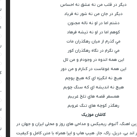
ديگر در قلب من نه عشق نه احساس
ر
ديگر در جان من نه شور نه فرياد
دشتم اما در او نه ناله مجنون
ع
کوهم اما در او نه تيشه فرهاد
مي گذرم از ميان رهگذران مات
ر
مي نگرم در نگاه رهگذران کور
اين همه اندوه در وجودم و من لال
اين همه غوغاست در کنارم و من دور
ک
هيچ نه انگيزه اي که هيچ پوچم
هيچ نه انديشه اي که سنگ چوبم
–
همسفر قصه هاي تلخ غريبم
رهگذر کوچه هاي تنگ غروبم
ا
کاشان موزیک
رین اهنگ، آلبوم، ریمیکس و مداحی های روز و محلی ایران و جهان در
ر
اند بی، دریل، راک، جاز، هیپ هاپ و اپرا همراه با متن کامل و کیفیت