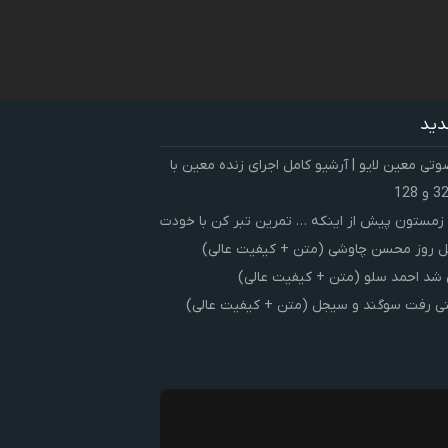
دید
ی معین لایو | آرشیو کامل اجرای زنده معین با
زمستون پیش از اینکه … تمرین تبر کن با خودت
 روز محسن چاوشی (متن + کیفیت عالی)
شد احمد سلو (متن + کیفیت عالی)
ی رفت سوگند و سیجل (متن + کیفیت عالی)