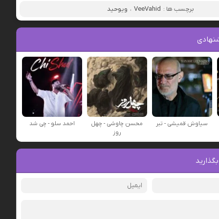
برچسب ها :
VeeVahid
،
ویوحید
نهادی
سیاوش قمیشی - تبر
محسن چاوشی - چهل
احمد سلو - چی شد
روز
بگذارید