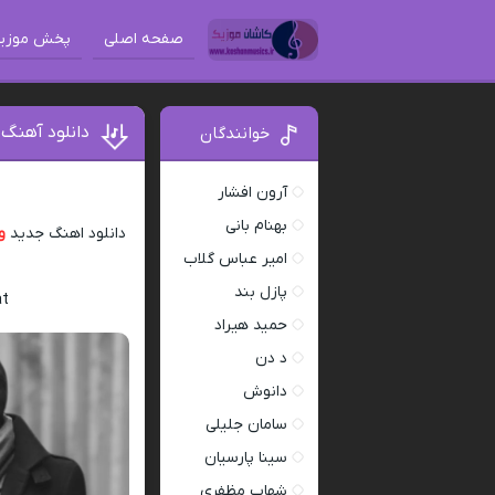
صفحه اصلی
پخش موزی
دانلود آهنگ
خوانندگان
آرون افشار
بهنام بانی
دانلود اهنگ جدید
و
امیر عباس گلاب
پازل بند
at
حمید هیراد
د دن
دانوش
سامان جلیلی
سینا پارسیان
شهاب مظفری