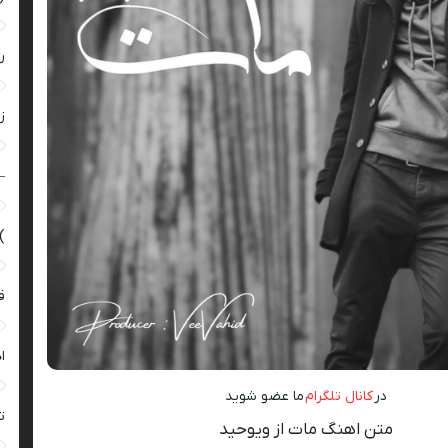
ر
زن
–
)
ق
ا
در
کانال تلگرام
ما عضو شوید
ت
متن اهنگ مات از ویوحید