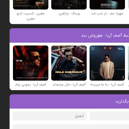
مهراد جم - باز شب شد
ویناک - پارافین
معین - کنسرت لایو
معین
بط آصف آریا ، هوروش بند
آصف آریا - به ما میرسه
آصف آریا - حال چشمات
آصف آریا - بمونی برام
بگذارید