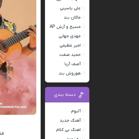
علی یاسینی
ماکان بند
مسیح و آرش AP
مهدی جهانی
امیر عظیمی
حمید صفت
آصف آریا
هوروش بند
دسته بندی
آلبوم
آهنگ جدید
اهنگ بی کلام
مت