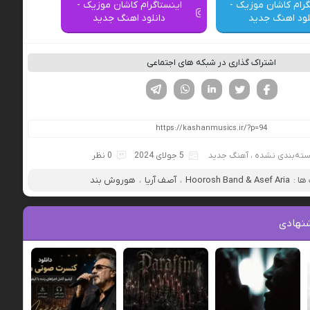
گرام کاشان موزیک -
اینستاگرام کاشان موزیک -
لود اهنگ جدید
دانلود اهنگ جدید
اشتراک گذاری در شبکه های اجتماعی
فیسوک
تویتر
لینکدین
واتساپ
تلگرام
ته‌بندی نشده
،
آهنگ جدید
5 جولای 2024
0 نظر
ا :
Hoorosh Band & Asef Aria
،
آصف آریا
،
هوروش بند
نهادی