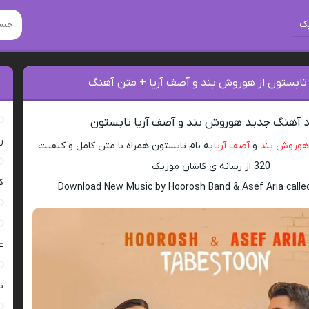
ک
 تابستون از هوروش بند و آصف آریا + متن آهنگ
د آهنگ جدید هوروش بند و آصف آریا تابستون
ر
هوروش بند
و
آصف آریا
به نام تابستون همراه با متن کامل و کیفیت
320 از رسانه ی کاشان موزیک
ک
Download New Music by Hoorosh Band & Asef Aria call
ع
ن