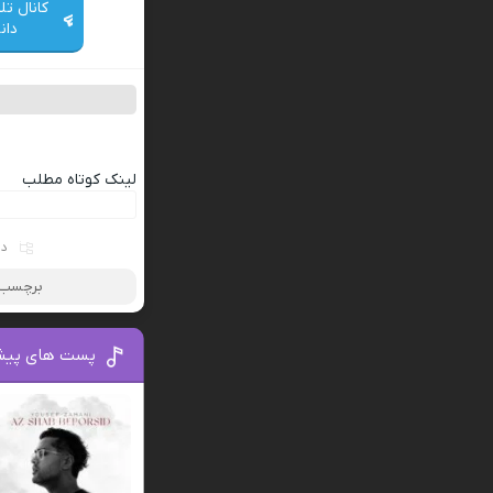
کانال تل
دان
لینک کوتاه مطلب
دس
برچسب ه
پست های پیش