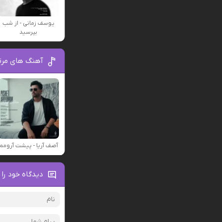
یوسف زمانی - از شب
بپرسید
آهنگ های مرت
آصف آریا - پیشت آرومم
دیدگاه خود را 