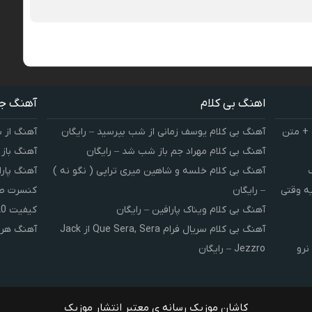
اهنگ بی کلام
آهنگ ج
 + متن
آهنگ بی کلام یوسف زمانی از شب بپرسید – رایگان
آهنگ از 
آهنگ بی کلام مهراد جم باز شب شد – رایگان
آهنگ باز
آهنگ بی کلام خلسه و شاهین میری تراپی ( نگو نه )
آهنگ پارا
یه وقتی
– رایگان
کنسرت صوت
آهنگ بی کلام ویناک پارافین – رایگان
کیفیت 320 و 128
آهنگ بی کلام سریال فرام Que Sera, Sera از Jack
آهنگ هر 
نرو
Jezzro – رایگان
کاشان موزیک رسانه ی معتبر انتشار موزیک