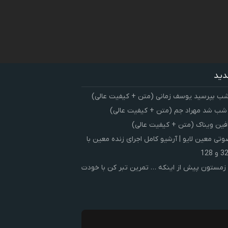
دید
شب بپرسید یوسف زمانی (متن + کیفیت عالی)
 شب شد مهراد جم (متن + کیفیت عالی)
فین ویناک (متن + کیفیت عالی)
ی معین لایو | آرشیو کامل اجرای زنده معین با
زمستون پیش از اینکه … تمرین تبر کن با خودت