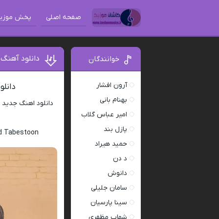
صفحه اصلی
پخش موزی
دانلود آهنگ
خوانندگان
آرون افشار
دانلو
بهنام بانی
دانلود اهنگ جدید
امیر عباس گلاب
پازل بند
ed Tabestoon
حمید هیراد
د دن
دانوش
سامان جلیلی
سینا پارسیان
شهاب مظفری