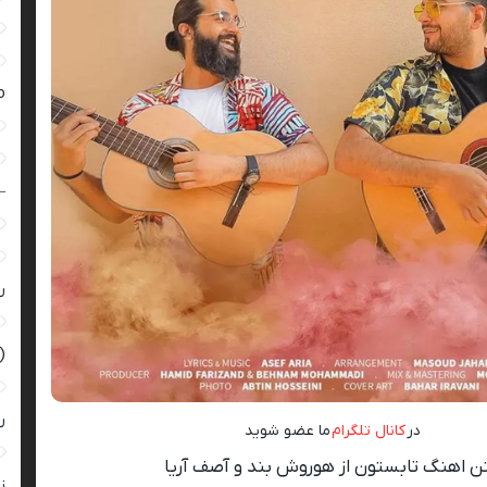
ro
–
ر
(
ر
در
کانال تلگرام
ما عضو شوید
ن اهنگ تابستون از هوروش بند و آصف آریا
زن