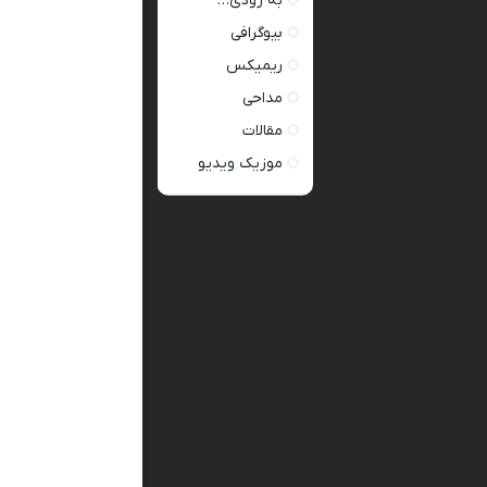
به زودی…
بیوگرافی
ریمیکس
مداحی
مقالات
موزیک ویدیو