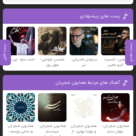
پست های پیشنهادی
پست بعدی
پست قبلی
معین - کنسرت
سیاوش قمیشی -
محسن چاوشی -
احمد سلو - چی شد
لایو معین
تبر
چهل روز
آهنگ های مرتبط همایون شجریان
همایون شجریان -
همایون شجریان
همایون شجریان -
همایون شجریان
جهان ستم
و بهاره بهاری - از
سرمستم
و سامی یوسف -