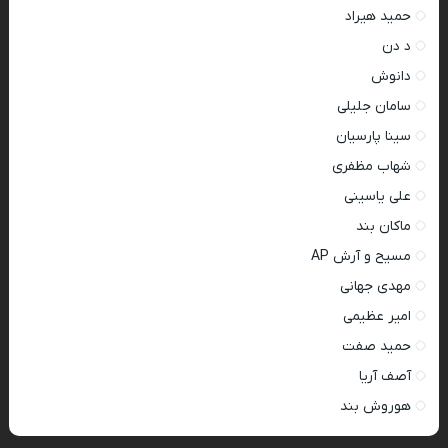
حمید هیراد
د دن
دانوش
سامان جلیلی
سینا پارسیان
شهاب مظفری
علی یاسینی
ماکان بند
مسیح و آرش AP
مهدی جهانی
امیر عظیمی
حمید صفت
آصف آریا
هوروش بند