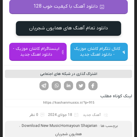
دانلود آهنگ با کیفیت خوب 128
دانلود تمام آهنگ های همایون شجریان
کانال تلگرام کاشان موزیک
اینستاگرام کاشان موزیک -
- دانلود اهنگ جدید
دانلود اهنگ جدید
اشتراک گذاری در شبکه های اجتماعی
فیسوک
تویتر
لینکدین
واتساپ
تلگرام
لینک کوتاه مطلب
آهنگ جدید
18 جولای 2024
0 نظر
برچسب ها :
Download New Music Homayoun Shajarian
،
همایون شجریان