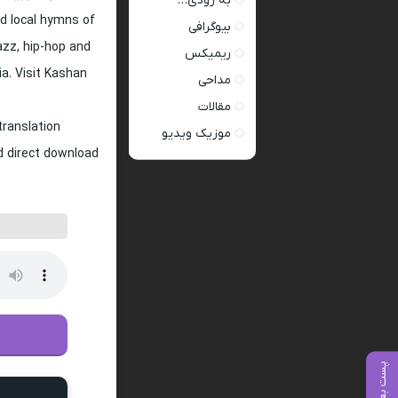
به زودی…
d local hymns of
بیوگرافی
jazz, hip-hop and
ریمیکس
ia. Visit Kashan
مداحی
مقالات
translation
موزیک ویدیو
nd direct download
پست بعدی