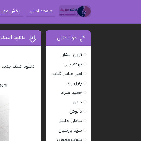
صفحه اصلی
پخش موزی
دانلود آهنگ 
خوانندگان
آرون افشار
بهنام بانی
دانلود اهنگ جدید
ن
امیر عباس گلاب
پازل بند
ooni
حمید هیراد
د دن
دانوش
سامان جلیلی
سینا پارسیان
شهاب مظفری