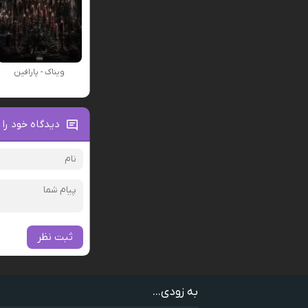
ویناک - پارافین
دیدگاه خود را 
ثبت نظر
به زودی...