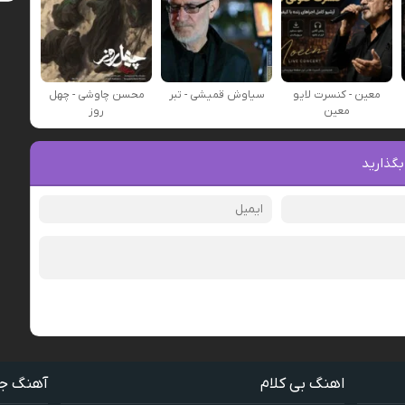
معین - کنسرت لایو
سیاوش قمیشی - تبر
محسن چاوشی - چهل
معین
روز
بگذارید
اهنگ بی کلام
آهنگ ج