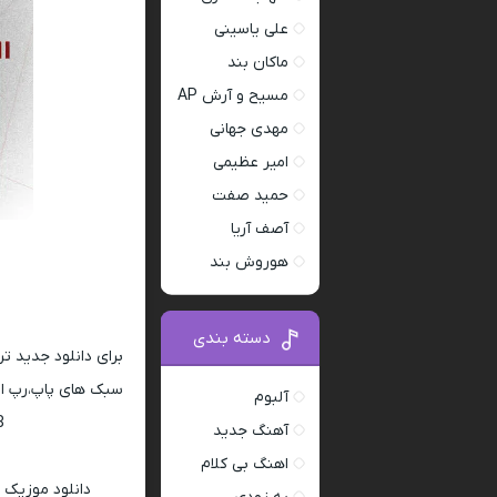
علی یاسینی
ماکان بند
مسیح و آرش AP
مهدی جهانی
امیر عظیمی
حمید صفت
آصف آریا
هوروش بند
دسته بندی
برای دانلود جدید ت
سبک های پاپ،رپ ار 
آلبوم
128 و 320
آهنگ جدید
اهنگ بی کلام
دانلود موزیک 