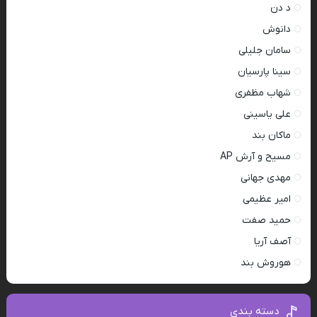
د دن
دانوش
سامان جلیلی
سینا پارسیان
شهاب مظفری
علی یاسینی
ماکان بند
مسیح و آرش AP
مهدی جهانی
امیر عظیمی
حمید صفت
آصف آریا
هوروش بند
دسته بندی