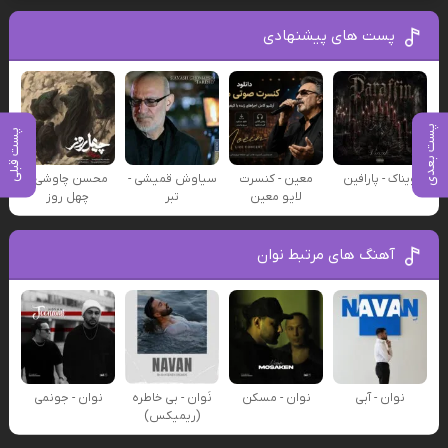
پست های پیشنهادی
پست بعدی
پست قبلی
ویناک - پارافین
معین - کنسرت
سیاوش قمیشی -
محسن چاوشی -
لایو معین
تبر
چهل روز
آهنگ های مرتبط نوان
نوان - آبی
نوان - مسکن
نَوان - بی خاطره
نوان - جونمی
(ریمیکس)