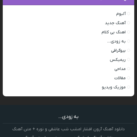
آلبوم
آهنگ جدید
اهنگ بی کلام
به زودی…
بیوگرافی
ریمیکس
مداحی
مقالات
موزیک ویدیو
به زودی...
دانلود آهنگ آرون افشار امشب شب عاشقی و نوره + متن آهنگ