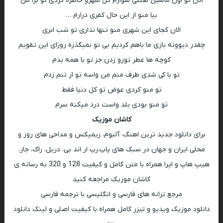
الان تو اون ماشین لعنتی سوارم کل شهرو خاطره کردی تو برا من
بیا منو از این حال کفری درارم …
الان کجای این شهری منو تنها نذاری تو شب ابری
چقدر دیوونه بازی ما باهم کردیم بی تو نمیگذره روزای این تقویم
کوچه ها عطر تورو زدن جز تو با همه بدم
تو با کی شدی طرف منم من واسه تو از تنم زدم
تو منو کردی عوض تو کل دنیا فقط
تو منو بودی بلد واست درد میکنه سرم
کاشان موزیک
برای دانلود جدید ترین اهنگ، آلبوم، ریمیکس و مداحی های روز و
محلی ایران و جهان در سبک های پاپ،رپ ار اند بی، دریل، راک، جاز،
هیپ هاپ و اپرا همراه با متن کامل و کیفیت 128 و 320 به رسانه ی
کاشان موزیک مراجعه کنید
مرجع ترانه های فارسی و انگلیسی با ترجمه فارسی
دانلود موزیک ویدیو و تیزر کامل همراه با کیفیت اصلی و لینک دانلود