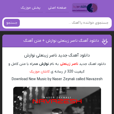
صفحه اصلی
پخش موزیک
جستجو
دانلود آهنگ ناصر زینعلی نوازش + متن آهنگ
دانلود آهنگ جدید ناصر زینعلی نوازش
دانلود اهنگ جدید
ناصر زینعلی
به نام
نوازش
همراه با متن کامل و
کیفیت 320 از رسانه ی
کاشان موزیک
Download New Music by Naser Zeynali called Navazesh