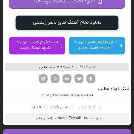
دانلود آهنگ با کیفیت خوب 128
دانلود تمام آهنگ های ناصر زینعلی
کانال تلگرام کاشان موزیک
اینستاگرام کاشان موزیک -
- دانلود اهنگ جدید
دانلود اهنگ جدید
اشتراک گذاری در شبکه های اجتماعی
فیسوک
تویتر
لینکدین
واتساپ
تلگرام
لینک کوتاه مطلب
آهنگ جدید
4 می 2025
0 نظر
برچسب ها :
Naser Zeynali
،
ناصر زینعلی