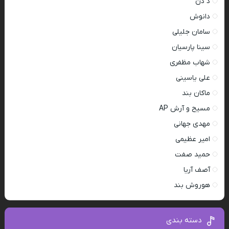
د دن
دانوش
سامان جلیلی
سینا پارسیان
شهاب مظفری
علی یاسینی
ماکان بند
مسیح و آرش AP
مهدی جهانی
امیر عظیمی
حمید صفت
آصف آریا
هوروش بند
دسته بندی