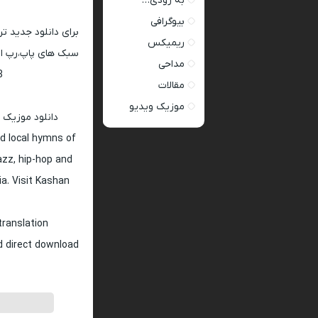
به زودی…
بیوگرافی
برای دانلود جدید ت
ریمیکس
سبک های پاپ،رپ ار 
مداحی
128 و 320
مقالات
موزیک ویدیو
دانلود موزیک 
d local hymns of
jazz, hip-hop and
ia. Visit Kashan
translation
nd direct download