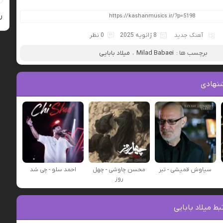
ر
آهنگ جدید
8 ژانویه 2025
0 نظر
برچسب ها :
Milad Babaei
،
میلاد بابایی
نهادی
سیاوش قمیشی - تبر
محسن چاوشی - چهل
احمد سلو - چی شد
روز
ط میلاد بابایی