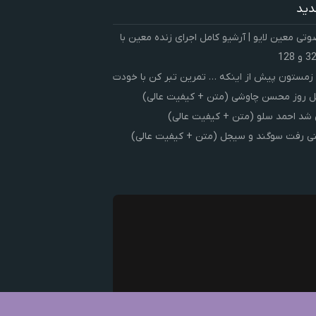
دید
ی معین لایو | آرشیو کامل اجرای زنده معین با
زمستون پیش از اینکه … تمرین تبر کن با خودت
 روز محسن چاوشی (متن + کیفیت عالی)
شد احمد سلو (متن + کیفیت عالی)
ی رفت سوگند و سیجل (متن + کیفیت عالی)
ک