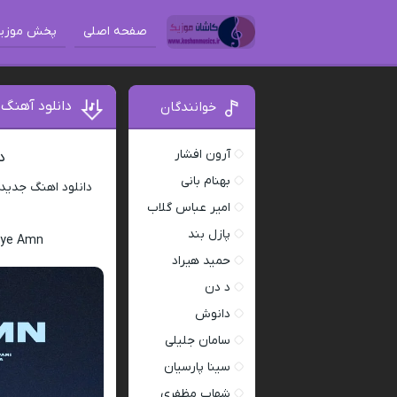
صفحه اصلی
پخش موزی
دانلود آهنگ 
خوانندگان
آرون افشار
د
بهنام بانی
دانلود اهنگ جدید
امیر عباس گلاب
پازل بند
eye Amn
حمید هیراد
د دن
دانوش
سامان جلیلی
سینا پارسیان
شهاب مظفری