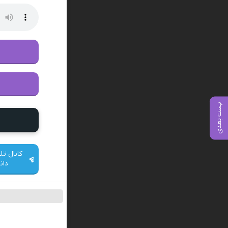
پست بعدی
کانال تل
دان