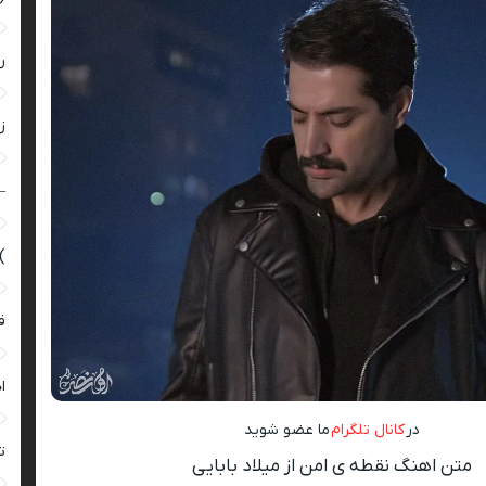
ر
زن
–
)
ق
ا
در
کانال تلگرام
ما عضو شوید
ت
متن اهنگ نقطه ی امن از میلاد بابایی