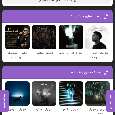
برچسب ها :
mahyar
،
مهیار
پست های پیشنهادی
یوسف زمانی - از
مهراد جم - باز شب
ویناک - پارافین
معین - کنسرت
شب بپرسید
شد
لایو معین
آهنگ های مرتبط مهیار
پست بعدی
پست قبلی
اشوان و مهیار -
مهیار - با تو
مهیار - شاکی
مهیار - مودی
همدست