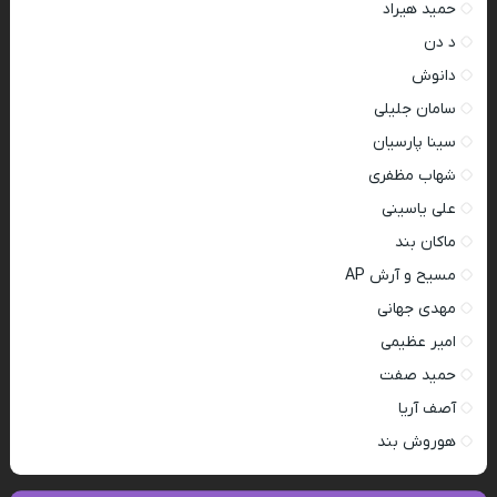
حمید هیراد
د دن
دانوش
سامان جلیلی
سینا پارسیان
شهاب مظفری
علی یاسینی
ماکان بند
مسیح و آرش AP
مهدی جهانی
امیر عظیمی
حمید صفت
آصف آریا
هوروش بند