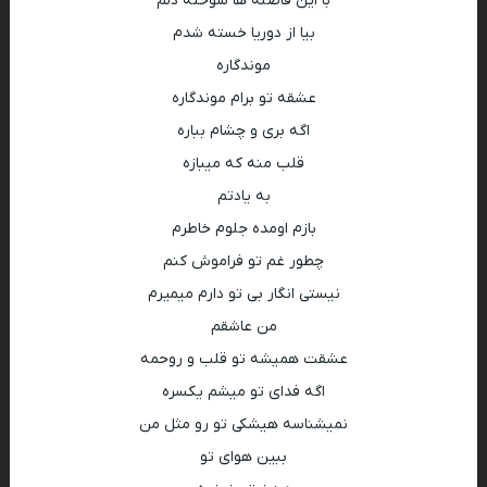
با این فاصله ها سوخته دلم
بیا از دوریا خسته شدم
موندگاره
عشقه تو برام موندگاره
اگه بری و چشام بباره
قلب منه که میبازه
به یادتم
بازم اومده جلوم خاطرم
چطور غم تو فراموش کنم
نیستی انگار بی تو دارم میمیرم
من عاشقم
عشقت همیشه تو قلب و روحمه
اگه فدای تو میشم یکسره
نمیشناسه هیشکی تو رو مثل من
ببین هوای تو