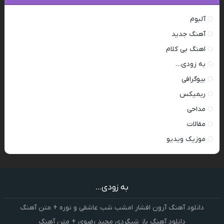
آلبوم
آهنگ جدید
اهنگ بی کلام
به زودی…
بیوگرافی
ریمیکس
مداحی
مقالات
موزیک ویدیو
به زودی...
دانلود آهنگ آرون افشار امشب شب عاشقی و نوره + متن آهنگ
دانلود آهنگ باز شبگردی مجید رضوی + متن آهنگ