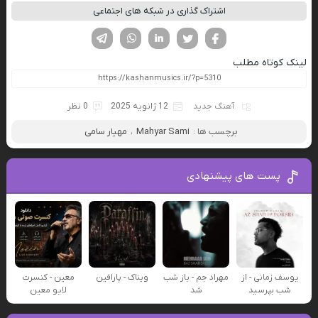
اشتراک گذاری در شبکه های اجتماعی
فیسوک
تویتر
لینکدین
واتساپ
تلگرام
لینک کوتاه مطلب
آهنگ جدید
12 ژانویه 2025
0 نظر
برچسب ها :
Mahyar Sami
،
مهیار سامی
پست های پیشنهادی
یوسف زمانی - از
مهراد جم - باز شب
ویناک - پارافین
معین - کنسرت
شب بپرسید
شد
لایو معین