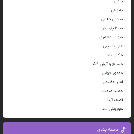
د دن
دانوش
سامان جلیلی
سینا پارسیان
شهاب مظفری
علی یاسینی
ماکان بند
مسیح و آرش AP
مهدی جهانی
امیر عظیمی
حمید صفت
آصف آریا
هوروش بند
دسته بندی