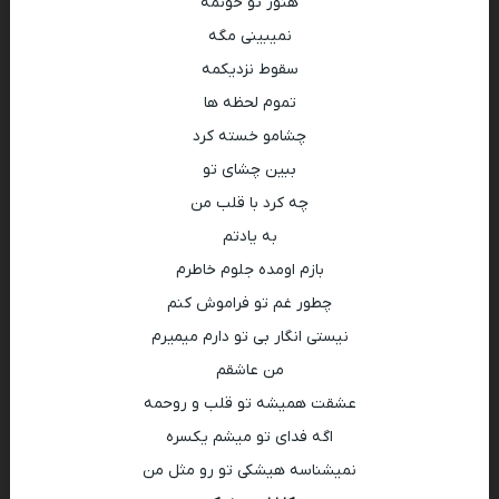
هنوز تو خونمه
نمیبینی مگه
سقوط نزدیکمه
تموم لحظه ها
چشامو خسته کرد
ببین چشای تو
چه کرد با قلب من
به یادتم
بازم اومده جلوم خاطرم
چطور غم تو فراموش کنم
نیستی انگار بی تو دارم میمیرم
من عاشقم
عشقت همیشه تو قلب و روحمه
اگه فدای تو میشم یکسره
نمیشناسه هیشکی تو رو مثل من