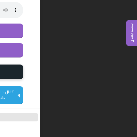
پست بعدی
کانال تل
دان