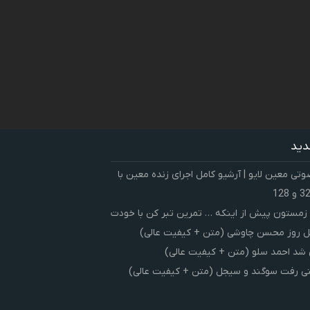
دید
ی معین لایو | آرشیو کامل اجرای زنده معین با
زمستون پیش از اینکه … تمرین تبر کن با خودت
 روز محسن چاوشی (متن + کیفیت عالی)
شد احمد سلو (متن + کیفیت عالی)
ی رفت سوگند و سیجل (متن + کیفیت عالی)