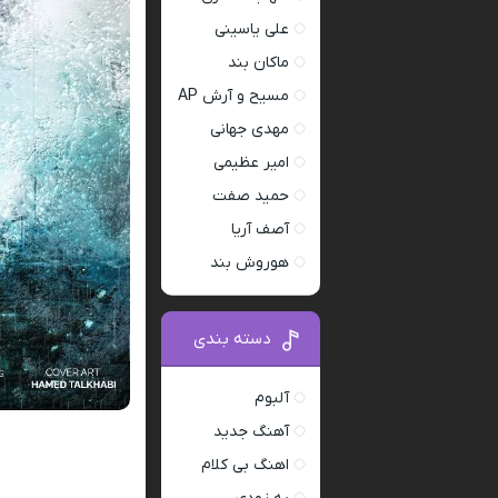
علی یاسینی
ماکان بند
مسیح و آرش AP
مهدی جهانی
امیر عظیمی
حمید صفت
آصف آریا
هوروش بند
دسته بندی
آلبوم
آهنگ جدید
اهنگ بی کلام