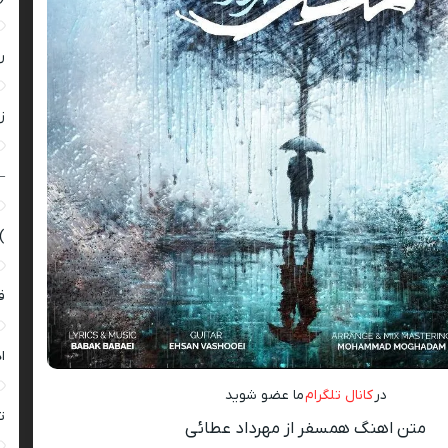
ر
زن
–
)
ق
ا
در
کانال تلگرام
ما عضو شوید
ت
متن اهنگ همسفر از مهرداد عطائی