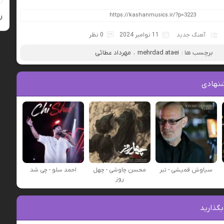
ر
آهنگ جدید
11 نوامبر 2024
0 نظر
برچسب ها :
mehrdad ataei
،
مهرداد عطائی
نهادی
سیاوش قمیشی - تبر
محسن چاوشی - چهل
احمد سلو - چی شد
روز
بگذارید