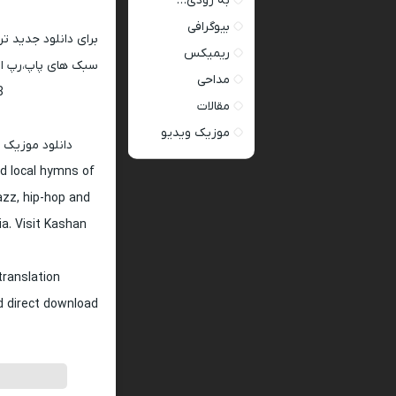
به زودی…
بیوگرافی
برای دانلود جدید ت
ریمیکس
سبک های پاپ،رپ ار 
مداحی
128 و 320
مقالات
موزیک ویدیو
دانلود موزیک 
d local hymns of
jazz, hip-hop and
ia. Visit Kashan
translation
nd direct download