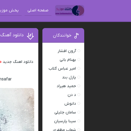
صفحه اصلی
پخش موزی
دانلود آهنگ
خوانندگان
آرون افشار
بهنام بانی
دانلود اهنگ جدید
م
امیر عباس گلاب
پازل بند
msafar
حمید هیراد
د دن
دانوش
سامان جلیلی
سینا پارسیان
شهاب مظفری