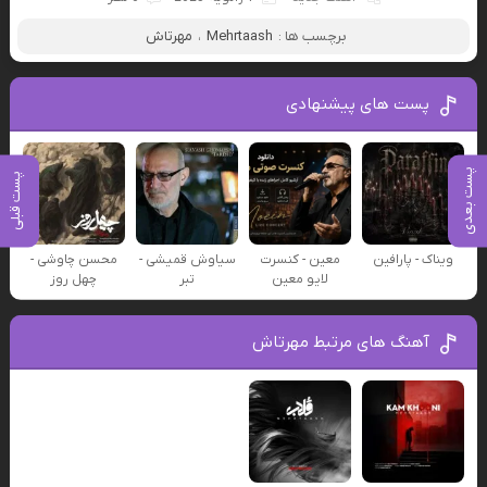
برچسب ها :
Mehrtaash
،
مهرتاش
پست های پیشنهادی
پست بعدی
پست قبلی
ویناک - پارافین
معین - کنسرت
سیاوش قمیشی -
محسن چاوشی -
لایو معین
تبر
چهل روز
آهنگ های مرتبط مهرتاش