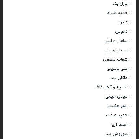
پازل بند
حمید هیراد
د دن
دانوش
سامان جلیلی
سینا پارسیان
شهاب مظفری
علی یاسینی
ماکان بند
مسیح و آرش AP
مهدی جهانی
امیر عظیمی
حمید صفت
آصف آریا
هوروش بند