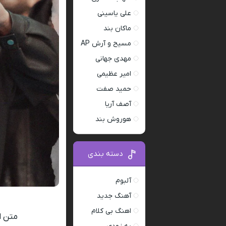
علی یاسینی
ماکان بند
مسیح و آرش AP
مهدی جهانی
امیر عظیمی
حمید صفت
آصف آریا
هوروش بند
دسته بندی
آلبوم
آهنگ جدید
اهنگ بی کلام
متن ا