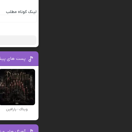
لینک کوتاه مطلب
پست های پیش
ویناک - پارافین
آهنگ های مرت