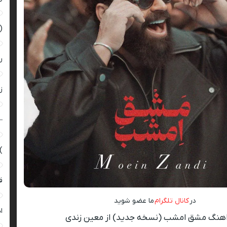
(
ر
زن
–
)
ق
در
کانال تلگرام
ما عضو شوید
ا
هنگ مشق امشب (نسخه جدید) از معین زندی