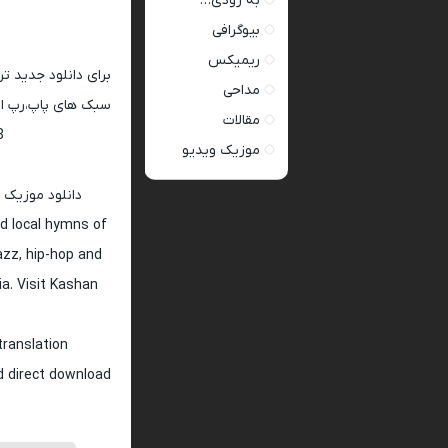
به زودی…
بیوگرافی
ریمیکس
برای دانلود جدید ت
مداحی
سبک های پاپ،رپ ار 
مقالات
128 و 320
موزیک ویدیو
دانلود موزیک 
d local hymns of
jazz, hip-hop and
ia. Visit Kashan
translation
nd direct download