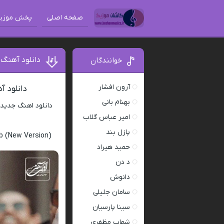
صفحه اصلی
پخش موزی
دانلود آهنگ
خوانندگان
آرون افشار
دانلود 
بهنام بانی
دانلود اهنگ جدید
امیر عباس گلاب
پازل بند
b (New Version)
حمید هیراد
د دن
دانوش
سامان جلیلی
سینا پارسیان
شهاب مظفری