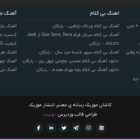
اهنگ بی کلام
آهنگ ج
 + متن
آهنگ بی کلام ویناک پارافین – رایگان
آهنگ پارا
آهنگ بی کلام سریال فرام Que Sera, Sera از Jack
کنسرت صوت
Jezzro – رایگان
کیفیت 320 و 128
یه وقتی
آهنگ بی کلام سپهر خلسه مرد سال – رایگان
آهنگ هر 
دانلود آهنگ بی کلام محسن چاوشی چهل روز – رایگان
آهنگ چهل
دانلود آهنگ بی کلام رضا بهرام همدم – رایگان
آهنگ چی 
نرو
کاشان موزیک رسانه ی معتبر انتشار موزیک
طراحی قالب وردپرس :
وبیت
آپارات
تلگرام
تويتر
اینستاگرام
لینکدین
فيسبو