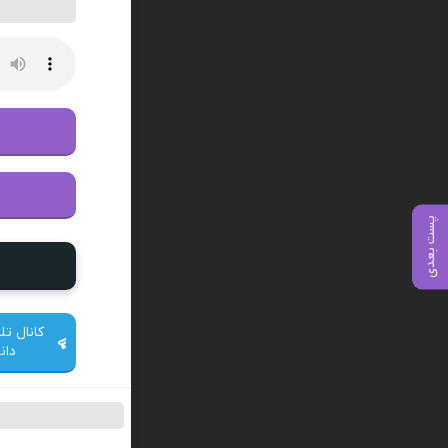
پست بعدی
کانال تل
دان