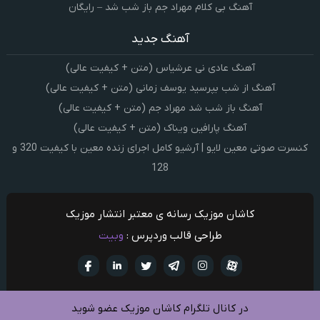
آهنگ بی کلام مهراد جم باز شب شد – رایگان
آهنگ جدید
آهنگ عادی نی عرشیاس (متن + کیفیت عالی)
آهنگ از شب بپرسید یوسف زمانی (متن + کیفیت عالی)
آهنگ باز شب شد مهراد جم (متن + کیفیت عالی)
آهنگ پارافین ویناک (متن + کیفیت عالی)
کنسرت صوتی معین لایو | آرشیو کامل اجرای زنده معین با کیفیت 320 و
128
کاشان موزیک رسانه ی معتبر انتشار موزیک
طراحی قالب وردپرس :
وبیت
آپارات
تلگرام
تويتر
اینستاگرام
لینکدین
فيسبو
در کانال تلگرام کاشان موزیک عضو شوید