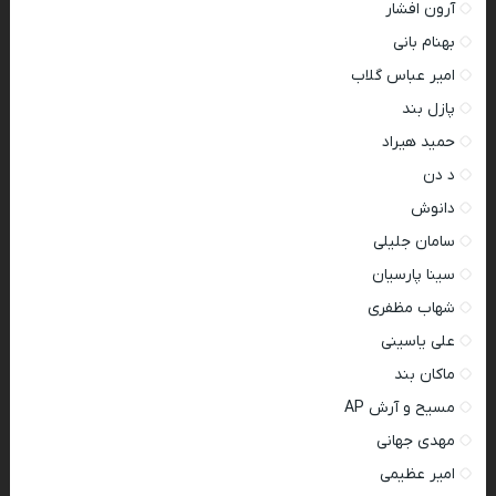
آرون افشار
بهنام بانی
امیر عباس گلاب
پازل بند
حمید هیراد
د دن
دانوش
سامان جلیلی
سینا پارسیان
شهاب مظفری
علی یاسینی
ماکان بند
مسیح و آرش AP
مهدی جهانی
امیر عظیمی