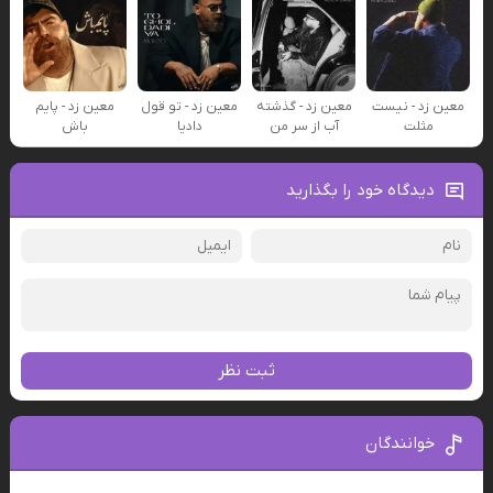
معین زد - نیست
معین زد - گذشته
معین زد - تو قول
معین زد - پایم
مثلت
آب از سر من
دادیا
باش
دیدگاه خود را بگذارید
ثبت نظر
خوانندگان