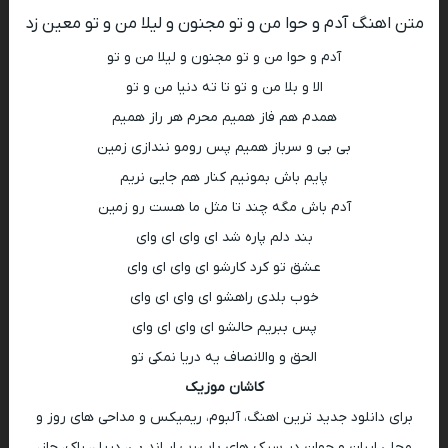
متن اهنگ آدم و حوا من و تو مجنون و لیلا من و تو معین زد
آدم و حوا من و تو مجنون و لیلا من و تو
الا و بلا من و تو تا ته دنیا من و تو
همدم هم فاز همیم محرم هر راز همیم
بی بی و سرباز همیم پس رومو نندازی زمین
پایم باش بمونیم کنار هم جایی نریم
آدم باش مگه چند تا مثل ما هست رو زمین
بند دلم پاره شد ای وای ای وای
عشق تو کرد کارشو ای وای ای وای
خوب بلدی راهشو ای وای ای وای
پس ببریم حالشو ای وای ای وای
الحق و والانصاف یه دریا نمکی تو
کاشان موزیک
برای دانلود جدید ترین اهنگ، آلبوم، ریمیکس و مداحی های روز و
محلی ایران و جهان در سبک های پاپ،رپ ار اند بی، دریل، راک، جاز،