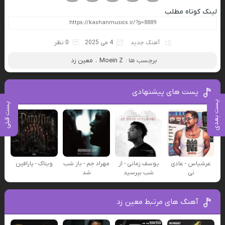
لینک کوتاه مطلب
آهنگ جدید
4 می 2025
0 نظر
برچسب ها :
Moein Z
،
معین زد
پست های پیشنهادی
پست بعدی
پست قبلی
عرشیاس - عادی
یوسف زمانی - از
مهراد جم - باز شب
ویناک - پارافین
نی
شب بپرسید
شد
آهنگ های مرتبط معین زد