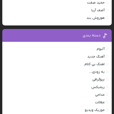
حمید صفت
آصف آریا
هوروش بند
دسته بندی
آلبوم
آهنگ جدید
اهنگ بی کلام
به زودی…
بیوگرافی
ریمیکس
مداحی
مقالات
موزیک ویدیو