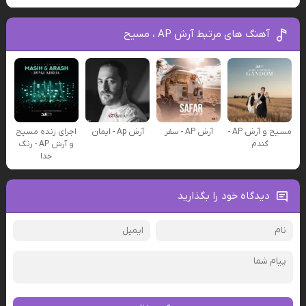
آهنگ های مرتبط آرش AP ، مسیح
مسیح و آرش AP -
آرش AP - سفر
آرش Ap - ایمان
اجرای زنده مسیح
گندم
و آرش AP - رنگ
خدا
دیدگاه خود را بگذارید