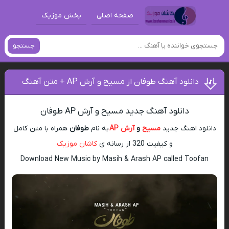
صفحه اصلی
پخش موزیک
جستجو
دانلود آهنگ طوفان از مسیح و آرش AP + متن آهنگ
دانلود آهنگ جدید مسیح و آرش AP طوفان
دانلود اهنگ جدید
مسیح
و
آرش AP
به نام
طوفان
همراه با متن کامل
و کیفیت 320 از رسانه ی
کاشان موزیک
Download New Music by Masih & Arash AP called Toofan