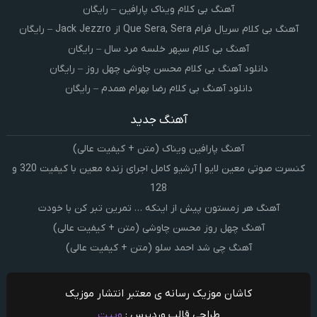
آهنگ بی کلام ویناک پارافین – رایگان
آهنگ بی کلام سریال فرام Que Sera, Sera از Jack Jezzro – رایگان
آهنگ بی کلام سپهر خلسه مرد سال – رایگان
دانلود آهنگ بی کلام محسن چاوشی چهل روز – رایگان
دانلود آهنگ بی کلام رضا بهرام همدم – رایگان
آهنگ جدید
آهنگ پارافین ویناک (متن + کیفیت عالی)
کنسرت صوتی معین لایو | آرشیو کامل اجرای زنده معین با کیفیت 320 و
128
آهنگ هر زمستون پیش از اینکه … تمرین تبر کن با خودت
آهنگ چهل روز محسن چاوشی (متن + کیفیت عالی)
آهنگ چی شد احمد سلو (متن + کیفیت عالی)
کاشان موزیک رسانه ی معتبر انتشار موزیک
طراحی قالب وردپرس :
وبیت