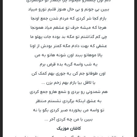
دلم اون چشمارو میخواد چرا اینقدر تو خونسردی
ببین بی جونم و بی حال هنوز قلبم تورو میپاد
بازم کجا شر کردی که مردم شدن جمع اونجا
هرجا که میشه حرف تو عشقم میاد همونجا
چی کم گذاشتم تو مگه بد بوده جات پهلو ما
عشقی که بهت دادم مگه کمتر بودش از اونا
یالا موهاتو ببند اون شونه هاتو به من
یه شب واسه گریه بده قرض برم
اون طوفانو جم کن یه جوری بهم کمک کن
یا لااقل بیا بازم بهم زخم بزن …
هم شمدونی رو بردی و شمع هارو جمع کردی
به عشق اینکه برگردی نشستم منتظر
تو واسه من یخورده صبر کردی بگو یا نه
ببین با من چه کردی آخر …
کاشان موزیک