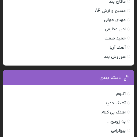
ماکان بند
مسیح و آرش AP
مهدی جهانی
امیر عظیمی
حمید صفت
آصف آریا
هوروش بند
دسته بندی
آلبوم
آهنگ جدید
اهنگ بی کلام
به زودی…
بیوگرافی