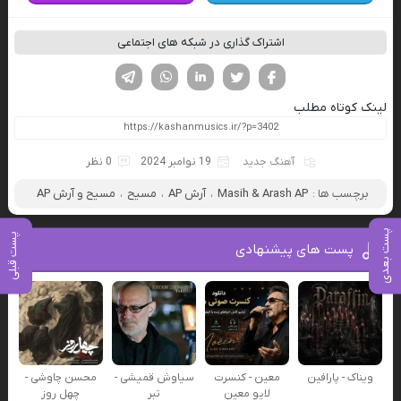
اشتراک گذاری در شبکه های اجتماعی
فیسوک
تویتر
لینکدین
واتساپ
تلگرام
لینک کوتاه مطلب
آهنگ جدید
19 نوامبر 2024
0 نظر
برچسب ها :
Masih & Arash AP
،
آرش AP
،
مسیح
،
مسیح و آرش AP
پست بعدی
پست قبلی
پست های پیشنهادی
ویناک - پارافین
معین - کنسرت
سیاوش قمیشی -
محسن چاوشی -
لایو معین
تبر
چهل روز