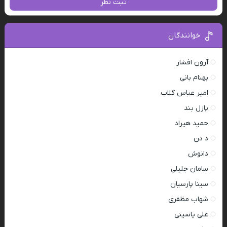
ثبت نظر
خوانندگان
آرون افشار
بهنام بانی
امیر عباس گلاب
پازل بند
حمید هیراد
د دن
دانوش
سامان جلیلی
سینا پارسیان
شهاب مظفری
علی یاسینی