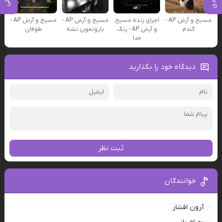
مسیح و آرش AP -
اجرای زنده مسیح
مسیح و آرش AP -
مسیح و آرش AP -
گندم
و آرش AP - رنگ
بارونمون نشه
طوفان
خدا
دیدگاه خود را بگذارید
ثبت نظر
خوانندگان
آرون افشار