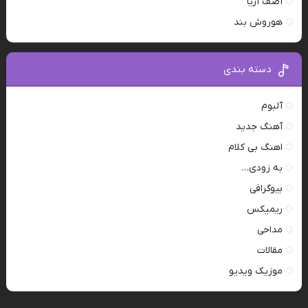
آصف آریا
هوروش بند
دسته بندی
آلبوم
آهنگ جدید
اهنگ بی کلام
به زودی…
بیوگرافی
ریمیکس
مداحی
مقالات
موزیک ویدیو