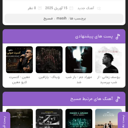
آهنگ جدید
15 آوریل 2025
0 نظر
برچسب ها :
masih
،
مسیح
پست های پیشنهادی
یوسف زمانی - از
مهراد جم - باز شب
ویناک - پارافین
معین - کنسرت
شب بپرسید
شد
لایو معین
آهنگ های مرتبط مسیح
پست بعدی
پست قبلی