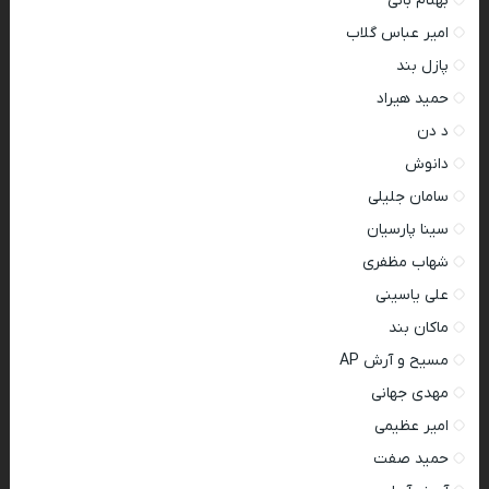
بهنام بانی
امیر عباس گلاب
پازل بند
حمید هیراد
د دن
دانوش
سامان جلیلی
سینا پارسیان
شهاب مظفری
علی یاسینی
ماکان بند
مسیح و آرش AP
مهدی جهانی
امیر عظیمی
حمید صفت