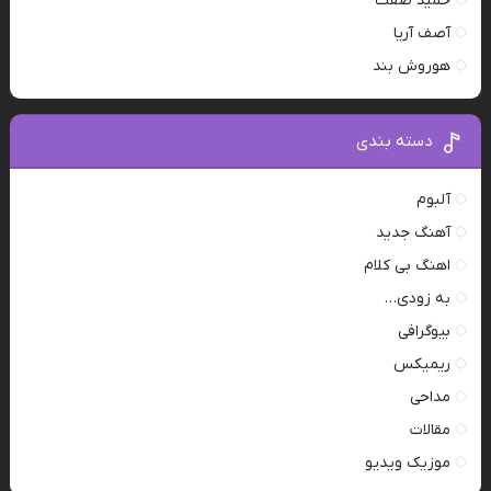
حمید صفت
آصف آریا
هوروش بند
دسته بندی
آلبوم
آهنگ جدید
اهنگ بی کلام
به زودی…
بیوگرافی
ریمیکس
مداحی
مقالات
موزیک ویدیو