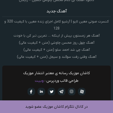
دانلود آهنگ بی کلام محسن چاوشی حسین – رایگان
آهنگ جدید
کنسرت صوتی معین لایو | آرشیو کامل اجرای زنده معین با کیفیت 320 و
128
آهنگ هر زمستون پیش از اینکه … تمرین تبر کن با خودت
آهنگ چهل روز محسن چاوشی (متن + کیفیت عالی)
آهنگ چی شد احمد سلو (متن + کیفیت عالی)
آهنگ وقتی رفت سوگند و سیجل (متن + کیفیت عالی)
کاشان موزیک رسانه ی معتبر انتشار موزیک
طراحی قالب وردپرس :
وبیت
آپارات
تلگرام
تويتر
اینستاگرام
لینکدین
فيسبو
در کانال تلگرام کاشان موزیک عضو شوید