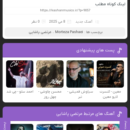
لینک کوتاه مطلب
آهنگ جدید
8 می 2025
0 نظر
برچسب ها :
Morteza Pashaei
،
مرتضی پاشایی
پست های پیشنهادی
معین - کنسرت
سیاوش قمیشی -
محسن چاوشی -
احمد سلو - چی شد
لایو معین
تبر
چهل روز
آهنگ های مرتبط مرتضی پاشایی
پست بعدی
پست قبلی