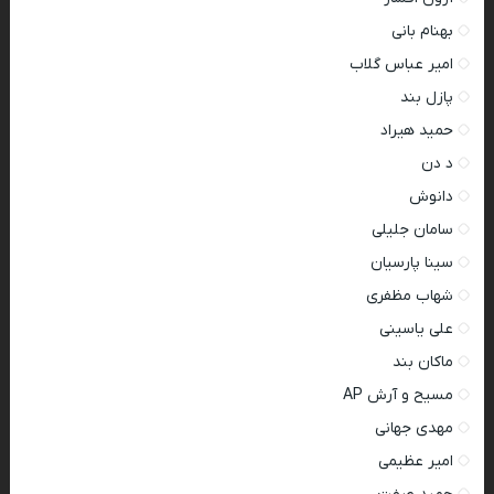
بهنام بانی
امیر عباس گلاب
پازل بند
حمید هیراد
د دن
دانوش
سامان جلیلی
سینا پارسیان
شهاب مظفری
علی یاسینی
ماکان بند
مسیح و آرش AP
مهدی جهانی
امیر عظیمی