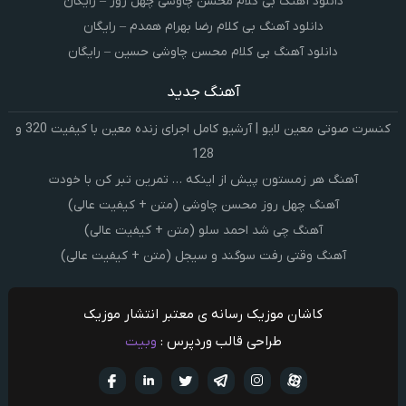
دانلود آهنگ بی کلام محسن چاوشی چهل روز – رایگان
دانلود آهنگ بی کلام رضا بهرام همدم – رایگان
دانلود آهنگ بی کلام محسن چاوشی حسین – رایگان
آهنگ جدید
کنسرت صوتی معین لایو | آرشیو کامل اجرای زنده معین با کیفیت 320 و
128
آهنگ هر زمستون پیش از اینکه … تمرین تبر کن با خودت
آهنگ چهل روز محسن چاوشی (متن + کیفیت عالی)
آهنگ چی شد احمد سلو (متن + کیفیت عالی)
آهنگ وقتی رفت سوگند و سیجل (متن + کیفیت عالی)
کاشان موزیک رسانه ی معتبر انتشار موزیک
طراحی قالب وردپرس :
وبیت
آپارات
تلگرام
تويتر
اینستاگرام
لینکدین
فيسبو