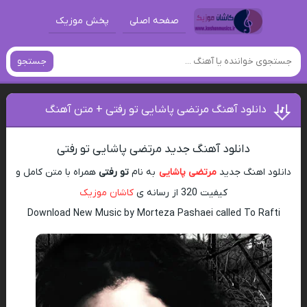
صفحه اصلی
پخش موزیک
جستجو
دانلود آهنگ مرتضی پاشایی تو رفتی + متن آهنگ
دانلود آهنگ جدید مرتضی پاشایی تو رفتی
دانلود اهنگ جدید
مرتضی پاشایی
به نام
تو رفتی
همراه با متن کامل و
کیفیت 320 از رسانه ی
کاشان موزیک
Download New Music by Morteza Pashaei called To Rafti