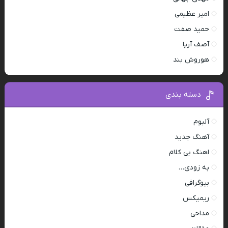
امیر عظیمی
حمید صفت
آصف آریا
هوروش بند
دسته بندی
آلبوم
آهنگ جدید
اهنگ بی کلام
به زودی…
بیوگرافی
ریمیکس
مداحی