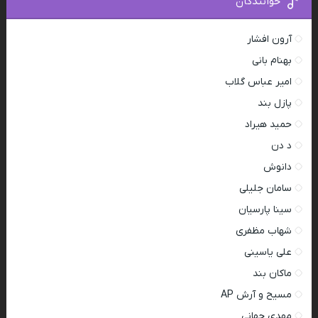
خوانندگان
آرون افشار
بهنام بانی
امیر عباس گلاب
پازل بند
حمید هیراد
د دن
دانوش
سامان جلیلی
سینا پارسیان
شهاب مظفری
علی یاسینی
ماکان بند
مسیح و آرش AP
مهدی جهانی