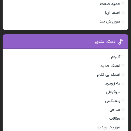
حمید صفت
آصف آریا
هوروش بند
دسته بندی
آلبوم
آهنگ جدید
اهنگ بی کلام
به زودی…
بیوگرافی
ریمیکس
مداحی
مقالات
موزیک ویدیو