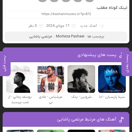
لینک کوتاه مطلب
آهنگ جدید
17 جولای 2024
0 نظر
برچسب ها :
Morteza Pashaei
،
مرتضی پاشایی
پست های پیشنهادی
پست بعدی
پست قبلی
سینا پارسیان - ادا
شروین - پتک
عرشیاس - عادی
یوسف زمانی - از
نی
شب بپرسید
آهنگ های مرتبط مرتضی پاشایی