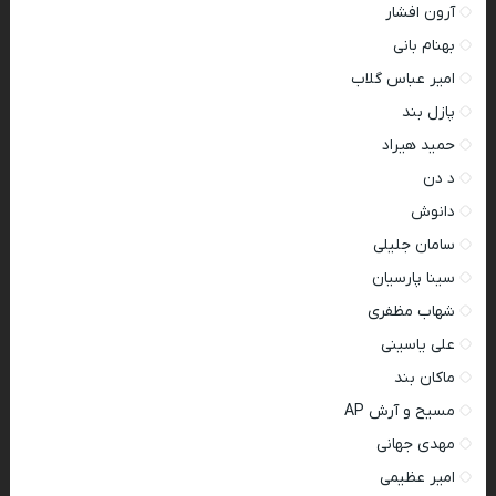
آرون افشار
بهنام بانی
امیر عباس گلاب
پازل بند
حمید هیراد
د دن
دانوش
سامان جلیلی
سینا پارسیان
شهاب مظفری
علی یاسینی
ماکان بند
مسیح و آرش AP
مهدی جهانی
امیر عظیمی