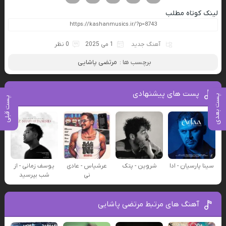
لینک کوتاه مطلب
آهنگ جدید
1 می 2025
0 نظر
برچسب ها :
مرتضی پاشایی
پست های پیشنهادی
پست بعدی
پست قبلی
سینا پارسیان - ادا
شروین - پتک
عرشیاس - عادی
یوسف زمانی - از
نی
شب بپرسید
آهنگ های مرتبط مرتضی پاشایی