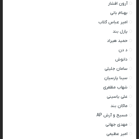
آرون افشار
بهنام بانی
امیر عباس گلاب
پازل بند
حمید هیراد
د دن
دانوش
سامان جلیلی
سینا پارسیان
شهاب مظفری
علی یاسینی
ماکان بند
مسیح و آرش AP
مهدی جهانی
امیر عظیمی