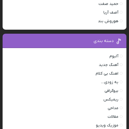
حمید صفت
آصف آریا
هوروش بند
دسته بندی
آلبوم
آهنگ جدید
اهنگ بی کلام
به زودی…
بیوگرافی
ریمیکس
مداحی
مقالات
موزیک ویدیو