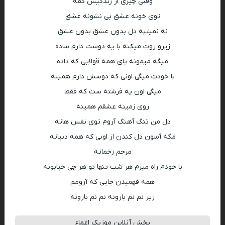
وقتی چیزی از زندگیش کمه
توی خونه عشق بی نشونه عشق
نه نمیتپه دل بدون عشق بدون عشق
زیرو روت میکنه با یه دوست دارم ساده
میگه میمونه پای همه قولایی که داده
با خودت میگی اونی که دوسش دارم همینه
میگی اون یه فرشته ست که فقط
روی زمینه عشقم همینه
دل من تنگ آهنگ آروم توی نفس هاته
مگه آسون دل کندن از اونی که همه دنیاته
مرحم زخماته
با خودم راه میرم هر شب تنها تو هر چی خیابونه
همه فهمیدن جایی که آرومم
زیر نم نم بارونه نم نم بارونه
پخش آنلاین موزیک اغماء