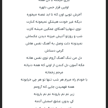
بازی میکنه با دل همه
اولین قرار حس دلهره
آخرش تویی اون که تا ابد غصه میخوره
دیگه غیر خودت هیشکی نمیمونه کنارت
توی تنهاییا آهنگای غمگین میشه کارت
شب و روزتو آتیش میزنه دیدن عکساش
نمیدونه دلت وصل به آهنگ نفس هاش
گرمی دستاش
دل من تنگ آهنگ آروم توی نفس هاته
مگه آسون دل کندن از اونی که همه دنیاته
مرحم زخماته
با خودم راه میرم هر شب تنها تو هر چی خیابونه
همه فهمیدن جایی که آرومم
زیر نم نم بارونه نم نم بارونه
کی بدون عشق اسمش آدمه