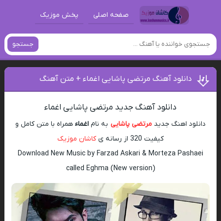
صفحه اصلی
پخش موزیک
جستجو
دانلود آهنگ مرتضی پاشایی اغماء + متن آهنگ
دانلود آهنگ جدید مرتضی پاشایی اغماء
دانلود اهنگ جدید
مرتضی پاشایی
به نام
اغماء
همراه با متن کامل و
کیفیت 320 از رسانه ی
کاشان موزیک
Download New Music by Farzad Askari & Morteza Pashaei
called Eghma (New version)