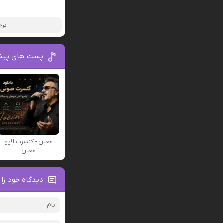
برچ
پست های پیش
معین - کنسرت لایو
معین
دیدگاه خود را 