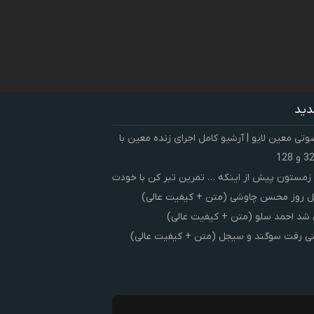
دید
ی معین لایو | آرشیو کامل اجرای زنده معین با
زمستون پیش از اینکه … تمرین تبر کن با خودت
 روز محسن چاوشی (متن + کیفیت عالی)
شد احمد سلو (متن + کیفیت عالی)
ی رفت سوگند و سیجل (متن + کیفیت عالی)