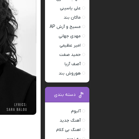
علی یاسینی
ماکان بند
مسیح و آرش AP
مهدی جهانی
امیر عظیمی
حمید صفت
آصف آریا
هوروش بند
دسته بندی
آلبوم
آهنگ جدید
اهنگ بی کلام