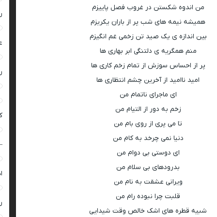
من اندوه شکستن در غروب فصل پاییزم
ر
همیشه نیمه های شب پر از باران یکریزم
بین اندازه ی یک صید تن زخمی غم انگیزم
ع
منم همگریه ی دلتنگی ابر بهاری ها
پر از احساس سوزش از تمام زخم کاری ها
ر
امید ناامید از آخرین چشم انتظاری ها
ای ماجرای ناتمام من
زخم به دور از التیام من
ک
تا می پری از روی بام من
دنیا نمی چرخد به کام من
–
ای دوستی بی دوام من
بدرودهای بی سلام من
ا
ویرانی عشقت به نام من
قلبت چرا نبوده رام من
ر
شبیه قطره های اشک خالص وقت شیدایی