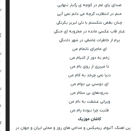
صدای پای غم در کوچه ی رگبار تنهایی
ر
منم در انتظارت گرچه می دانم نمی آیی
چنان بغض شکستم با دلی لبریز یکرنگی
غبار قاب عکسی مانده در مخروبه ای جنگی
)
پرم از خاطرات عاشقی در شهر دلتنگی
ای ماجرای ناتمام من
ر
زخم به دور از التیام من
تا میپری از روی بام من
ب
دنیا نمی چرخد به کام من
ای دوستی بی دوام من
ر
بدرودهای بی سلام من
ویرانی عشقت به نام من
ع
قلبت چرا نبوده رام من
کاشان موزیک
کی
رین اهنگ، آلبوم، ریمیکس و مداحی های روز و محلی ایران و جهان در