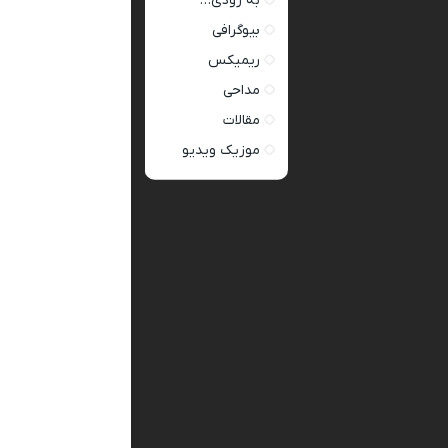
به زودی…
بیوگرافی
ریمیکس
مداحی
مقالات
موزیک ویدیو