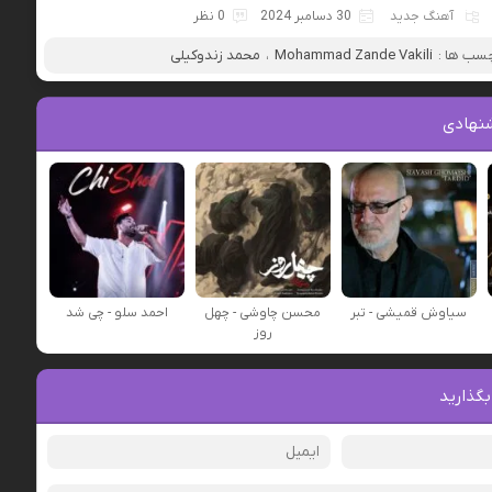
آهنگ جدید
30 دسامبر 2024
0 نظر
سب ها :
Mohammad Zande Vakili
،
محمد زندوکیلی
نهادی
سیاوش قمیشی - تبر
محسن چاوشی - چهل
احمد سلو - چی شد
روز
بگذارید