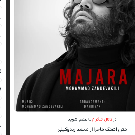
ر
زن
–
)
ق
ا
در
کانال تلگرام
ما عضو شوید
ت
متن اهنگ ماجرا از محمد زندوکیلی