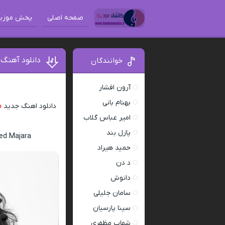
صفحه اصلی
پخش موزی
دانلود آهنگ 
خوانندگان
آرون افشار
بهنام بانی
دانلود اهنگ جدید
م
امیر عباس گلاب
پازل بند
ed Majara
حمید هیراد
د دن
دانوش
سامان جلیلی
سینا پارسیان
شهاب مظفری