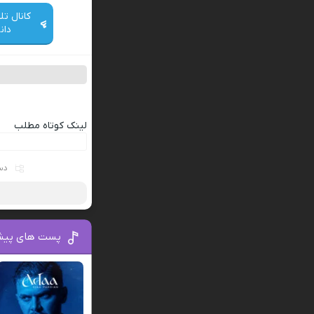
کانال تل
دان
لینک کوتاه مطلب
دس
پست های پیش