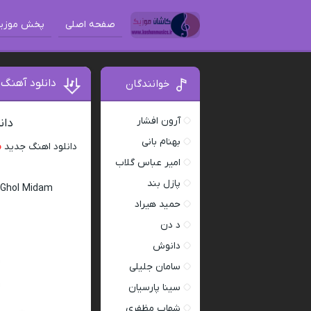
صفحه اصلی
پخش موزی
دانلود آهنگ
خوانندگان
آرون افشار
دان
بهنام بانی
دانلود اهنگ جدید
م
امیر عباس گلاب
پازل بند
 Ghol Midam
حمید هیراد
د دن
دانوش
سامان جلیلی
سینا پارسیان
شهاب مظفری