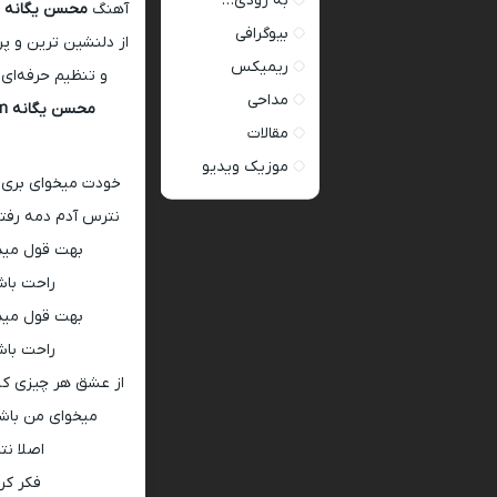
به زودی…
آهنگ
محسن یگانه 
بیوگرافی
از دلنشین ترین و پ
ریمیکس
و تنظیم حرفه‌ای، 
مداحی
محسن یگانه behet ghol midam
مقالات
موزیک ویدیو
خودت میخوای بری خ
نترس آدم دمه رفتن
بهت قول میدم
راحت باش
بهت قول میدم
راحت باش
از عشق هر چیزی که 
میخوای من باشی
اصلا ن
فکر کر