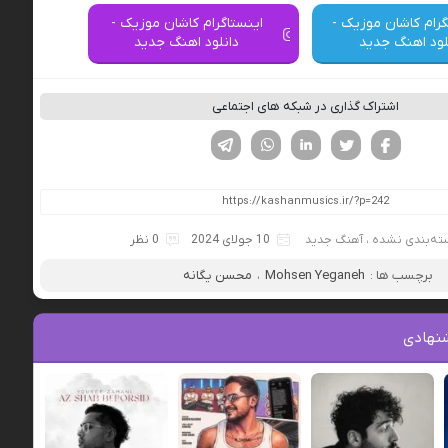
گرام کاشان موزیک -
اینستاگرام کاشان موزیک -
لود اهنگ جدید
دانلود اهنگ جدید
اشتراک گذاری در شبکه های اجتماعی
فیسوک
تویتر
لینکدین
واتساپ
تلگرام
ته‌بندی نشده
،
آهنگ جدید
10 جولای 2024
0 نظر
برچسب ها :
Mohsen Yeganeh
،
محسن یگانه
نهادی