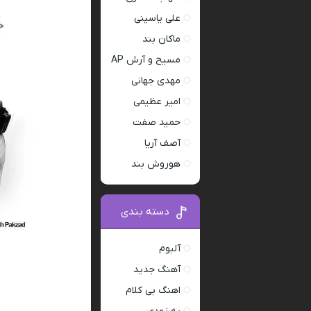
علی یاسینی
ماکان بند
مسیح و آرش AP
مهدی جهانی
امیر عظیمی
حمید صفت
آصف آریا
هوروش بند
دسته بندی
آلبوم
آهنگ جدید
اهنگ بی کلام