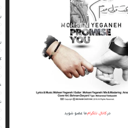
ر
ر
ک
ع
ن
در
کانال تلگرام
ما عضو شوید