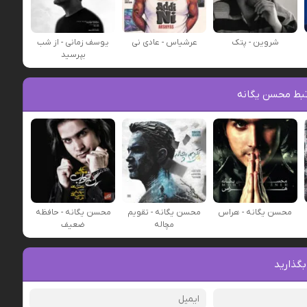
شروین - پتک
عرشیاس - عادی نی
یوسف زمانی - از شب
بپرسید
بط محسن یگانه
محسن یگانه - هراس
محسن یگانه - تقویم
محسن یگانه - حافظه
مچاله
ضعیف
بگذارید