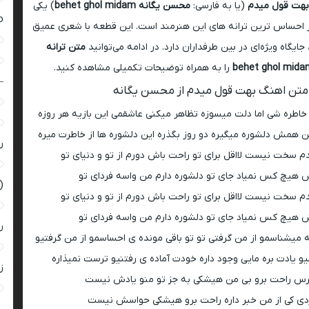
بهت قول میدم
(یا به فارسی:
محسن یگانه behet ghol midam
) یکی
ro
ر احساس ترین ترانه های این هنرمند است. این قطعه با شعری عمیق
جایگاه ویژه‌ای در بین طرفداران دارد. در ادامه می‌توانید
متن ترانه
را به همراه توضیحات تکمیلی مشاهده کنید.
–
متن اهنگ بهت قول میدم از محسن یگانه
اطره شی اما دلت میسوزه تظاهر میکنی عاشقمی این بازیه هر روزه
 همش دلشوره میگیره دو روز بگذره این دلشوره ها از خاطرت میره
ر
 سخت نیست لااقل برای تو راحت باش دورم از تو و دنیای تو
 هیچ کس نمیاد جای تو دلشوره دارم من واسه فردای تو
(
 سخت نیست لااقل برای تو راحت باش دورم از تو و دنیای تو
 هیچ کس نمیاد جای تو دلشوره دارم من واسه فردای تو
ر
میشناسمو از من گرفتی تو تو باقی مونده ی احساسمو از من گرفتیو
و یادت بره مایی وجود داره خودت آماده ی رفتنیو ترست نمیذاره
زن
ترس راحت برو بی من هیشکی به جز تو منو یادش نیست
دی کی از من خبر داره راحت برو هیشکی حواسش نیست