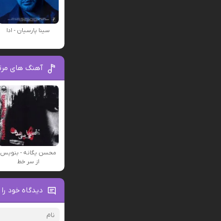
سینا پارسیان - ادا
آهنگ های مرت
محسن یگانه - بنویس
از سر خط
دیدگاه خود را 