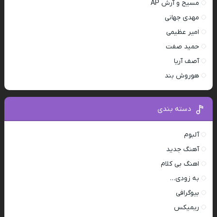
مسیح و آرش AP
مهدی جهانی
امیر عظیمی
حمید صفت
آصف آریا
هوروش بند
دسته بندی
آلبوم
آهنگ جدید
اهنگ بی کلام
به زودی…
بیوگرافی
ریمیکس