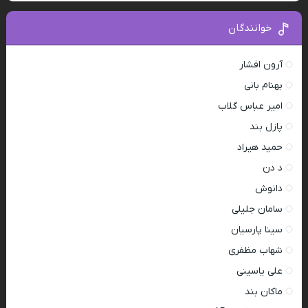
خوانندگان
آرون افشار
بهنام بانی
امیر عباس گلاب
پازل بند
حمید هیراد
د دن
دانوش
سامان جلیلی
سینا پارسیان
شهاب مظفری
علی یاسینی
ماکان بند