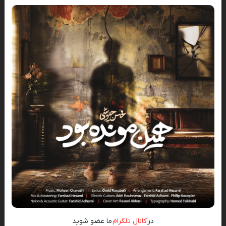
در
کانال تلگرام
ما عضو شوید