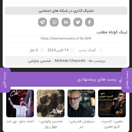
اشتراک گذاری در شبکه های اجتماعی
فیسوک
تویتر
لینکدین
واتساپ
تلگرام
لینک کوتاه مطلب
آهنگ جدید
14 اکتبر 2024
0 نظر
برچسب ها :
Mohsen Chavoshi
،
محسن چاوشی
پست بعدی
پست قبلی
پست های پیشنهادی
معین - کنسرت
سیاوش قمیشی -
محسن چاوشی -
احمد سلو - چی شد
لایو معین
تبر
چهل روز