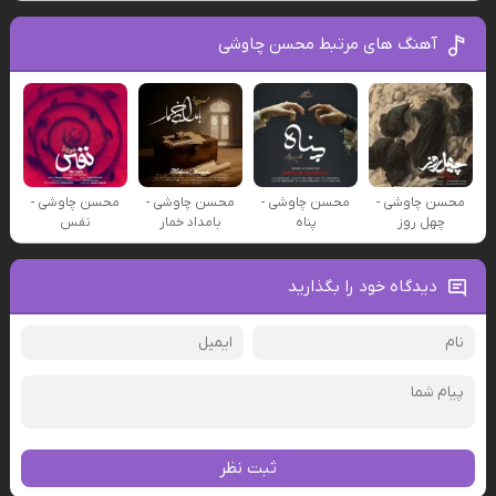
آهنگ های مرتبط محسن چاوشی
محسن چاوشی -
محسن چاوشی -
محسن چاوشی -
محسن چاوشی -
چهل روز
پناه
بامداد خمار
نفس
دیدگاه خود را بگذارید
ثبت نظر