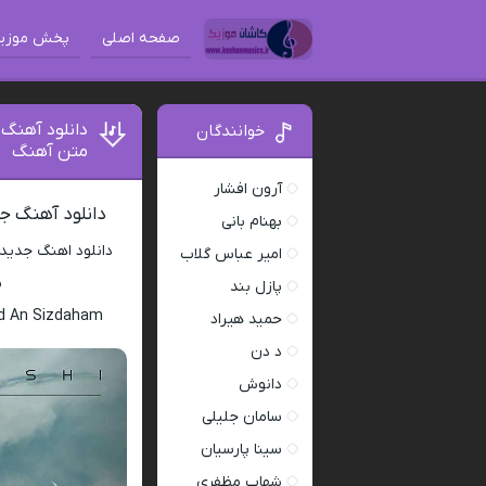
صفحه اصلی
پخش موزی
دانلود آهنگ
خوانندگان
متن آهنگ
آرون افشار
دانلود آهنگ ج
بهنام بانی
دانلود اهنگ جدید
امیر عباس گلاب
م
پازل بند
od An Sizdaham
حمید هیراد
د دن
دانوش
سامان جلیلی
سینا پارسیان
شهاب مظفری