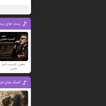
پست های پیش
معین - کنسرت لایو
معین
آهنگ های مر