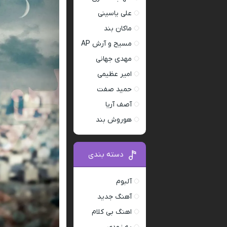
علی یاسینی
ماکان بند
مسیح و آرش AP
مهدی جهانی
امیر عظیمی
حمید صفت
آصف آریا
هوروش بند
دسته بندی
آلبوم
آهنگ جدید
اهنگ بی کلام