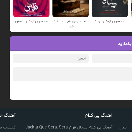
محسن چاوشی - پناه
محسن چاوشی - بامداد
محسن چاوشی - نفس
خمار
بگذارید
اهنگ بی کلام
آهنگ ج
 + متن
آهنگ بی کلام سریال فرام Que Sera, Sera از Jack
کنسرت صوت