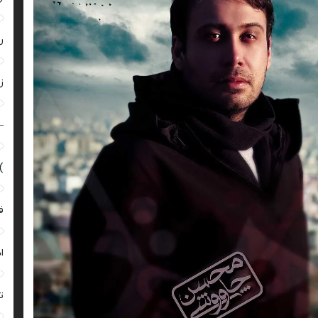
ر
زن
–
)
ق
ا
ت