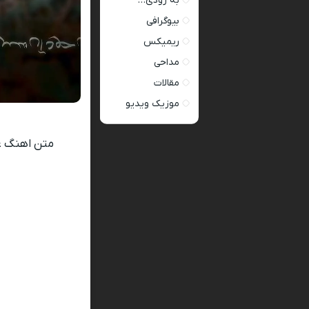
به زودی…
بیوگرافی
ریمیکس
مداحی
مقالات
موزیک ویدیو
متن اهنگ ع