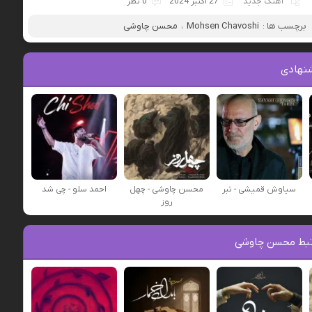
آهنگ جدید
27 اکتبر 2024
0 نظر
برچسب ها :
Mohsen Chavoshi
،
محسن چاوشی
نهادی
سیاوش قمیشی - تبر
محسن چاوشی - چهل
احمد سلو - چی شد
روز
تبط محسن چاوشی