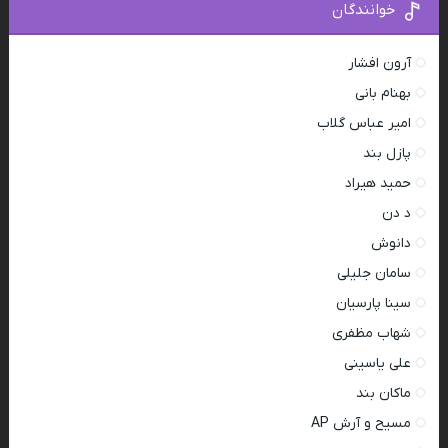
خوانندگان
آرون افشار
بهنام بانی
امیر عباس گلاب
پازل بند
حمید هیراد
د دن
دانوش
سامان جلیلی
سینا پارسیان
شهاب مظفری
علی یاسینی
ماکان بند
مسیح و آرش AP