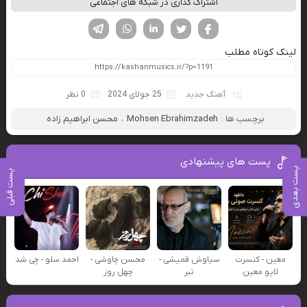
اشتراک گذاری در شبکه های اجتماعی
فیسوک
تویتر
لینکدین
واتساپ
تلگرام
لینک کوتاه مطلب
آهنگ جدید
25 جولای 2024
0 نظر
برچسب ها :
Mohsen Ebrahimzadeh
،
محسن ابراهیم زاده
پست های پیشنهادی
پست بعدی
پست قبلی
معین - کنسرت
سیاوش قمیشی -
محسن چاوشی -
احمد سلو - چی شد
لایو معین
تبر
چهل روز