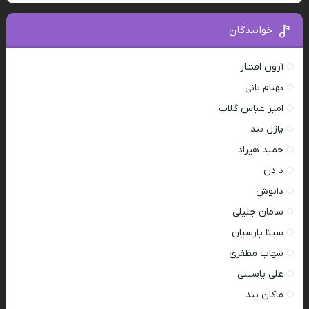
خوانندگان
آرون افشار
بهنام بانی
امیر عباس گلاب
پازل بند
حمید هیراد
د دن
دانوش
سامان جلیلی
سینا پارسیان
شهاب مظفری
علی یاسینی
ماکان بند