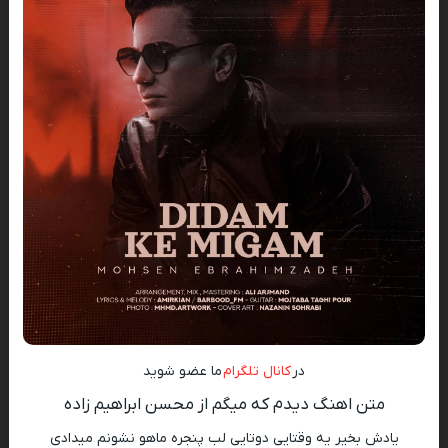
در
کانال تلگرام
ما عضو شوید
متن اهنگ دیدم که میگم از محسن ابراهیم زاده
یادش بخیر یه وقتایی دوتایی لب پنجره ماهو نشونم میدادی