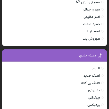
مسیح و آرش AP
مهدی جهانی
امیر عظیمی
حمید صفت
آصف آریا
هوروش بند
دسته بندی
آلبوم
آهنگ جدید
اهنگ بی کلام
به زودی…
بیوگرافی
ریمیکس