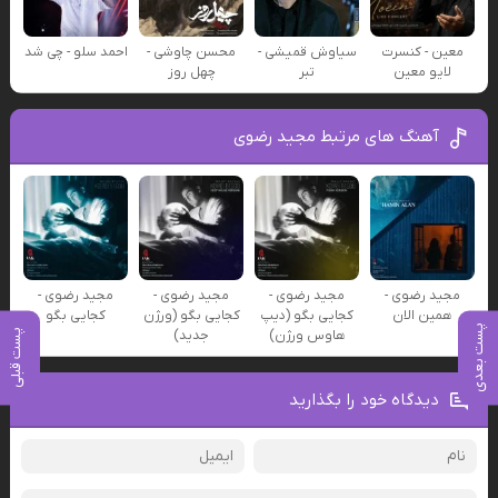
معین - کنسرت
سیاوش قمیشی -
محسن چاوشی -
احمد سلو - چی شد
لایو معین
تبر
چهل روز
آهنگ های مرتبط مجید رضوی
مجید رضوی -
مجید رضوی -
مجید رضوی -
مجید رضوی -
همین الان
کجایی بگو (دیپ
کجایی بگو (ورژن
کجایی بگو
پست بعدی
هاوس ورژن)
جدید)
پست قبلی
دیدگاه خود را بگذارید