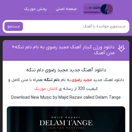
صفحه اصلی
پخش موزیک
جستجو
دانلود ورژن گیتار آهنگ مجید رضوی به نام دلم تنگه+
متن آهنگ
دانلود آهنگ جدید مجید رضوی دلم تنگه
دانلود اهنگ جدید
مجید رضوی
به نام
دلم تنگه
همراه با متن کامل و
کیفیت 320 از رسانه ی
کاشان موزیک
Download New Music by Majid Razavi called Delam Tange