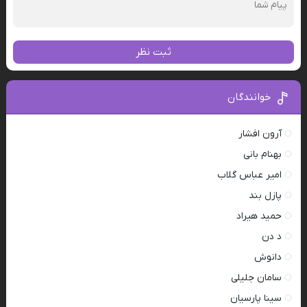
ثبت نظر
خوانندگان
آرون افشار
بهنام بانی
امیر عباس گلاب
پازل بند
حمید هیراد
د دن
دانوش
سامان جلیلی
سینا پارسیان