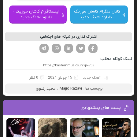
کانال تلگرام کاشان موزیک
اینستاگرام کاشان موزیک -
- دانلود اهنگ جدید
دانلود اهنگ جدید
اشتراک گذاری در شبکه های اجتماعی
فیسوک
تویتر
لینکدین
واتساپ
تلگرام
لینک کوتاه مطلب
آهنگ جدید
15 جولای 2024
0 نظر
برچسب ها :
Majid Razavi
،
مجید رضوی
پست های پیشنهادی