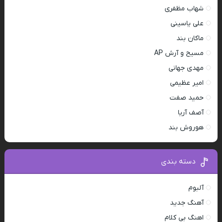
شهاب مظفری
علی یاسینی
ماکان بند
مسیح و آرش AP
مهدی جهانی
امیر عظیمی
حمید صفت
آصف آریا
هوروش بند
دسته بندی
آلبوم
آهنگ جدید
اهنگ بی کلام