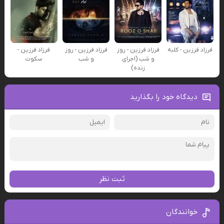
فرزاد فرزین - کلبه
فرزاد فرزین - روز
فرزاد فرزین - روز
فرزاد فرزین -
و شب (اجرای
و شب
سکوت
زنده)
دیدگاه خود را بگذارید
ثبت نظر
خوانندگان