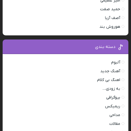
امیر عظیمی
حمید صفت
آصف آریا
هوروش بند
دسته بندی
آلبوم
آهنگ جدید
اهنگ بی کلام
به زودی…
بیوگرافی
ریمیکس
مداحی
مقالات