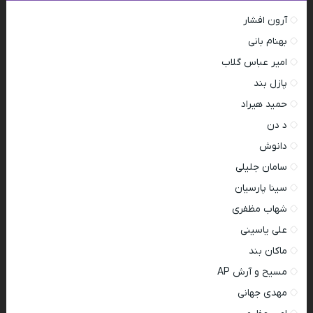
آرون افشار
بهنام بانی
امیر عباس گلاب
پازل بند
حمید هیراد
د دن
دانوش
سامان جلیلی
سینا پارسیان
شهاب مظفری
علی یاسینی
ماکان بند
مسیح و آرش AP
مهدی جهانی