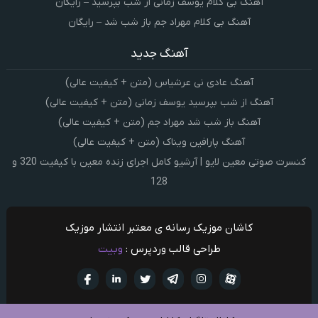
آهنگ بی کلام یوسف زمانی از شب بپرسید – رایگان
آهنگ بی کلام مهراد جم باز شب شد – رایگان
آهنگ جدید
آهنگ عادی نی عرشیاس (متن + کیفیت عالی)
آهنگ از شب بپرسید یوسف زمانی (متن + کیفیت عالی)
آهنگ باز شب شد مهراد جم (متن + کیفیت عالی)
آهنگ پارافین ویناک (متن + کیفیت عالی)
کنسرت صوتی معین لایو | آرشیو کامل اجرای زنده معین با کیفیت 320 و
128
کاشان موزیک رسانه ی معتبر انتشار موزیک
طراحی قالب وردپرس :
وبیت
آپارات
تلگرام
تويتر
اینستاگرام
لینکدین
فيسبو