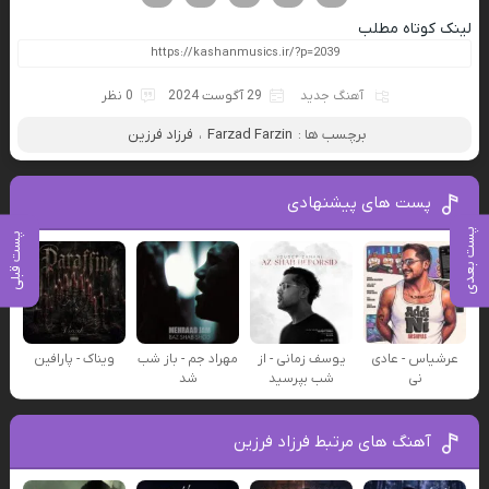
لینک کوتاه مطلب
آهنگ جدید
29 آگوست 2024
0 نظر
برچسب ها :
Farzad Farzin
،
فرزاد فرزین
پست های پیشنهادی
پست بعدی
پست قبلی
عرشیاس - عادی
یوسف زمانی - از
مهراد جم - باز شب
ویناک - پارافین
نی
شب بپرسید
شد
آهنگ های مرتبط فرزاد فرزین