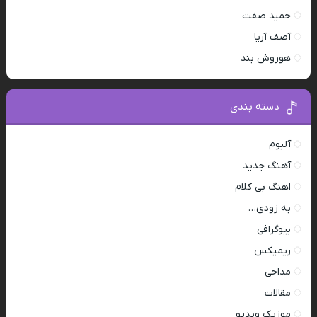
حمید صفت
آصف آریا
هوروش بند
دسته بندی
آلبوم
آهنگ جدید
اهنگ بی کلام
به زودی…
بیوگرافی
ریمیکس
مداحی
مقالات
موزیک ویدیو