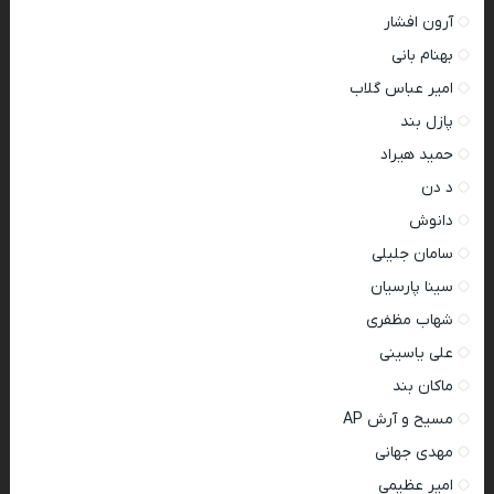
آرون افشار
بهنام بانی
امیر عباس گلاب
پازل بند
حمید هیراد
د دن
دانوش
سامان جلیلی
سینا پارسیان
شهاب مظفری
علی یاسینی
ماکان بند
مسیح و آرش AP
مهدی جهانی
امیر عظیمی