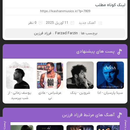
لینک کوتاه مطلب
آهنگ جدید
11 آوریل 2025
0 نظر
برچسب ها :
Farzad Farzin
،
فرزاد فرزین
پست های پیشنهادی
سینا پارسیان - ادا
شروین - پتک
عرشیاس - عادی
یوسف زمانی - از
نی
شب بپرسید
آهنگ های مرتبط فرزاد فرزین
پست بعدی
پست قبلی