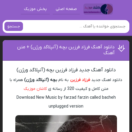
صفحه اصلی
پخش موزیک
جستجو
دانلود آهنگ فرزاد فرزین بچه (آنپلاگد ورژن) + متن
آهنگ
دانلود آهنگ جدید فرزاد فرزین بچه (آنپلاگد ورژن)
دانلود اهنگ جدید
فرزاد فرزین
به نام
بچه (آنپلاگد ورژن)
همراه با
متن کامل و کیفیت 320 از رسانه ی
کاشان موزیک
Download New Music by farzad farzin called bacheh
unplugged version