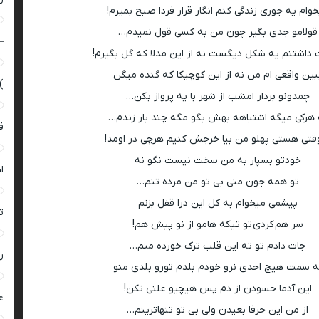
وام یه جوری زندگی کنم انگار قرار فردا صبح بمیرم!
قولامو جدی بگیر چون من به کسی قول نمیدم…
–
داشتنم یه شکل دیگست نه از این مدلا که گل بگیرم!
بین واقعی ام من نه از این کوچیکا که گنده میگن
)
چمدونو بردار امشب از شهر با یه پرواز بکن…
 هرکی میگه اشتباهه بهش بگو مگه چند بار زندم…
ق
وقتی هستی پهلو من بیا خرجش کنیم هرچی در اومد!
خودتو بسپار به من سخت نیست نگو نه
ا
تو همه جون منی بی تو من مرده تنم…
پیشمی میخوام به کل این درا قفل بزنم
ت
سر هم کردی تو تیکه هامو از نو پیش هم!
جات دادم تو ته این قلب ترک خورده منم…
ر
ه سمت هیچ احدی نرو خودم بلدم تورو بلدی منو
این آدما حسودن از دم پس هیچیو علنی نکن!
ع
از من این حرفا بعیدن ولی بی تو تنهاترینم…