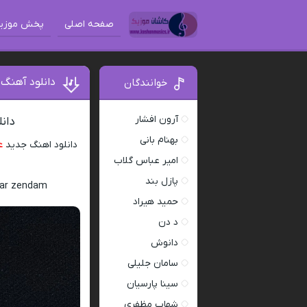
صفحه اصلی
پخش موزی
دانلود آهنگ 
خوانندگان
آرون افشار
دان
بهنام بانی
دانلود اهنگ جدید
ع
امیر عباس گلاب
پازل بند
bar zendam
حمید هیراد
د دن
دانوش
سامان جلیلی
سینا پارسیان
شهاب مظفری