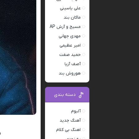
علی یاسینی
ماکان بند
مسیح و آرش AP
مهدی جهانی
امیر عظیمی
حمید صفت
آصف آریا
هوروش بند
دسته بندی
آلبوم
آهنگ جدید
اهنگ بی کلام
م