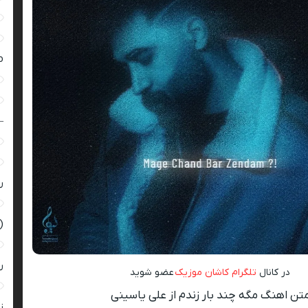
ro
–
ر
(
ر
در کانال
تلگرام کاشان موزیک
عضو شوید
تن اهنگ مگه چند بار زندم از علی یاسینی
زن