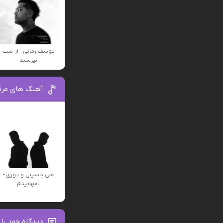
یوسف زمانی - از شب
بپرسید
آهنگ های مرت
علی یاسینی و پوری -
نفهمیدم
دیدگاه خود را 