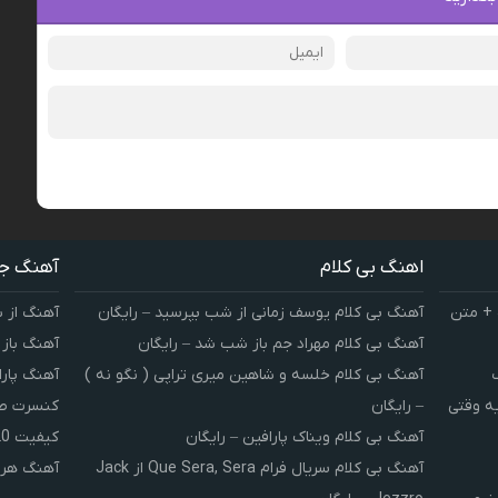
اهنگ بی کلام
آهنگ ج
 + متن
آهنگ بی کلام یوسف زمانی از شب بپرسید – رایگان
آهنگ از 
آهنگ بی کلام مهراد جم باز شب شد – رایگان
آهنگ باز
آهنگ بی کلام خلسه و شاهین میری تراپی ( نگو نه )
آهنگ پارا
یه وقتی
– رایگان
کنسرت صوت
آهنگ بی کلام ویناک پارافین – رایگان
کیفیت 320 و 128
آهنگ بی کلام سریال فرام Que Sera, Sera از Jack
آهنگ هر 