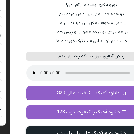
تورو انگاری واسه من آفریدن!
ر
تو همه جون منی بی تو من مرده تنم
پیشمی میخوام به کل این درا قفل بزنم…
سر هم کردی تو تیکه هامو از نو پیش هم…
ک
جات دادم تو ته این قلب ترک خورده منم!
–
پخش آنلاین موزیک مگه چند بار زندم
ا
ر
دانلود آهنگ با کیفیت عالی 320
ر
دانلود آهنگ با کیفیت خوب 128
دانلود تمام آهنگ های علی یاسینی