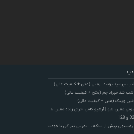
دید
شب بپرسید یوسف زمانی (متن + کیفیت عالی)
 شب شد مهراد جم (متن + کیفیت عالی)
فین ویناک (متن + کیفیت عالی)
ی معین لایو | آرشیو کامل اجرای زنده معین با
زمستون پیش از اینکه … تمرین تبر کن با خودت