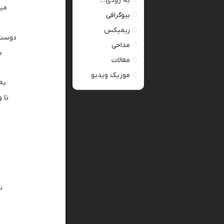
به زودی…
میخ
بیوگرافی
ریمیکس
دوست 
مداحی
ب
مقالات
موزیک ویدیو
به
تا 
ن