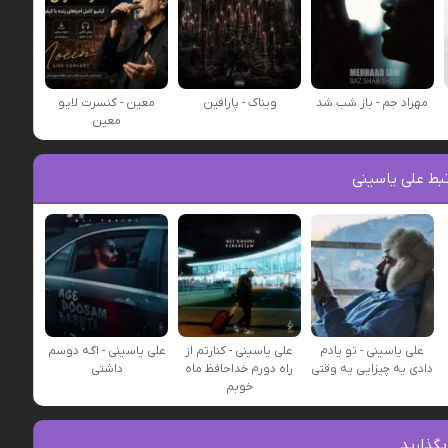
مهراد جم - باز شب شد
ویناک - پارافین
معین - کنسرت لایو
معین
بط علی یاسینی
علی یاسینی - تو یادم
علی یاسینی - کنارتم از
علی یاسینی - اگه دوسم
دادی یه چیزایی یه وقتی
راه دورم خداحافظ ماه
داشتی
خوبم
بگذارید