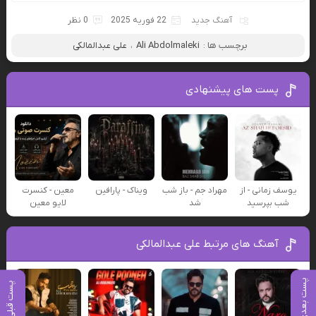
آهنگ جدید
22 فوریه 2025
0 نظر
برچسب ها :
Ali Abdolmaleki
،
علی عبدالمالکی
پست های پیشنهادی
یوسف زمانی - از
مهراد جم - باز شب
ویناک - پارافین
معین - کنسرت
شب بپرسید
شد
لایو معین
آهنگ های مرتبط علی عبدالمالکی
پست بعدی
پست قبلی