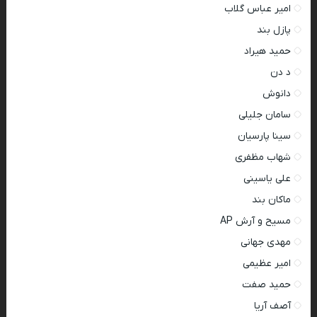
امیر عباس گلاب
پازل بند
حمید هیراد
د دن
دانوش
سامان جلیلی
سینا پارسیان
شهاب مظفری
علی یاسینی
ماکان بند
مسیح و آرش AP
مهدی جهانی
امیر عظیمی
حمید صفت
آصف آریا