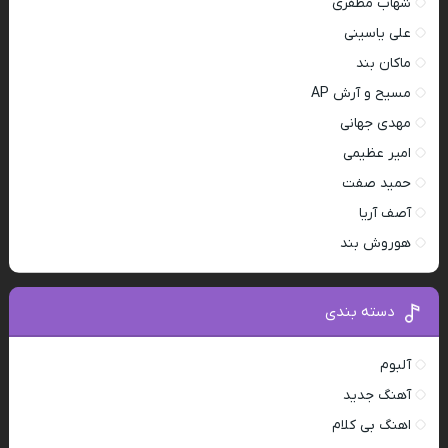
شهاب مظفری
علی یاسینی
ماکان بند
مسیح و آرش AP
مهدی جهانی
امیر عظیمی
حمید صفت
آصف آریا
هوروش بند
دسته بندی
آلبوم
آهنگ جدید
اهنگ بی کلام