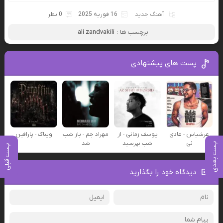
آهنگ جدید
16 فوریه 2025
0 نظر
برچسب ها :
ali zandvakili
پست های پیشنهادی
عرشیاس - عادی
یوسف زمانی - از
مهراد جم - باز شب
ویناک - پارافین
نی
شب بپرسید
شد
پست بعدی
پست قبلی
دیدگاه خود را بگذارید