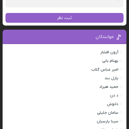
ثبت نظر
خوانندگان
آرون افشار
بهنام بانی
امیر عباس گلاب
پازل بند
حمید هیراد
د دن
دانوش
سامان جلیلی
سینا پارسیان