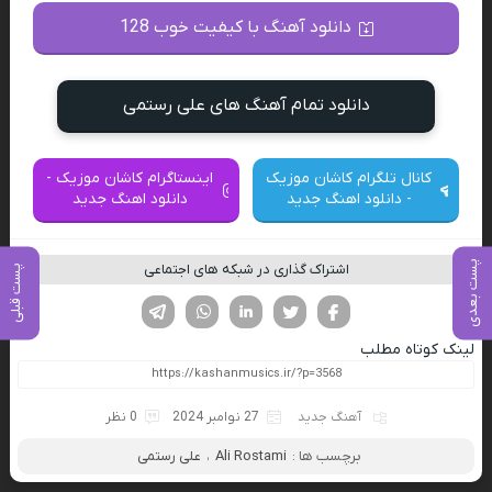
دانلود آهنگ با کیفیت خوب 128
دانلود تمام آهنگ های علی رستمی
کانال تلگرام کاشان موزیک
اینستاگرام کاشان موزیک -
- دانلود اهنگ جدید
دانلود اهنگ جدید
پست بعدی
اشتراک گذاری در شبکه های اجتماعی
پست قبلی
فیسوک
تویتر
لینکدین
واتساپ
تلگرام
لینک کوتاه مطلب
آهنگ جدید
27 نوامبر 2024
0 نظر
برچسب ها :
Ali Rostami
،
علی رستمی