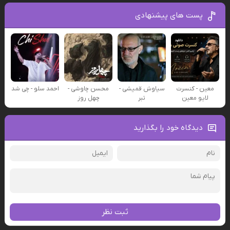
پست های پیشنهادی
معین - کنسرت
سیاوش قمیشی -
محسن چاوشی -
احمد سلو - چی شد
لایو معین
تبر
چهل روز
دیدگاه خود را بگذارید
ثبت نظر