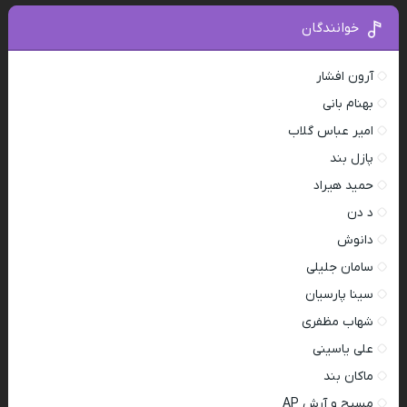
خوانندگان
آرون افشار
بهنام بانی
امیر عباس گلاب
پازل بند
حمید هیراد
د دن
دانوش
سامان جلیلی
سینا پارسیان
شهاب مظفری
علی یاسینی
ماکان بند
مسیح و آرش AP