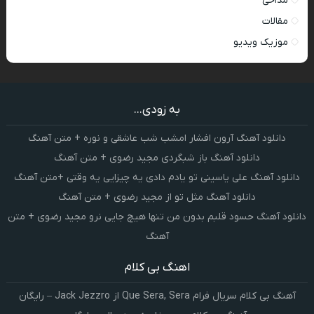
مداحی
مقالات
موزیک ویدیو
به زودی...
دانلود آهنگ آرون افشار امشب شب عاشقی و نوره + متن آهنگ
دانلود آهنگ باز شبگردی مجید رضوی + متن آهنگ
دانلود آهنگ علی یاسینی تو یادم دادی یه چیزایی یه وقتی +متن آهنگ
دانلود آهنگ مثل تو از مجید رضوی + متن آهنگ
دانلود آهنگ حسود قلبم بدون من تنها هیچ جایی نرو مجید رضوی + متن
آهنگ
اهنگ بی کلام
آهنگ بی کلام سریال فرام Que Sera, Sera از Jack Jezzro – رایگان